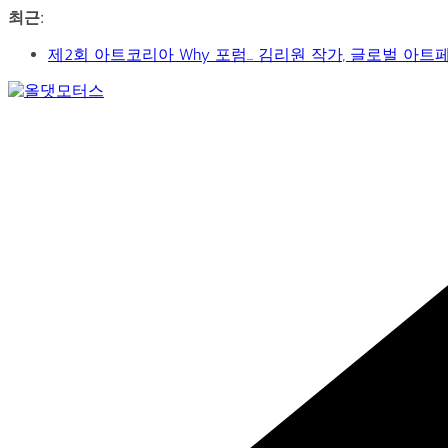
콘
최근:
텐
제2회 아트코리아 Why 포럼… 김리원 작가, 글로벌 아트
츠
YAYO(야요) 작가 2026 홍대아트앤디자인밸리에서 bac
로
‘비극적 운명’의 서사… 연극 ‘오이디푸스’, 압도적 몰입
건
Car
신구-박근형 배우의 압도적 존재감…연극 베니스의 상인
너
&
가수 송민경, SBS 러브FM ‘인생은 오디션’ 1라운드 경합
뛰
Art
Web
기
Journal