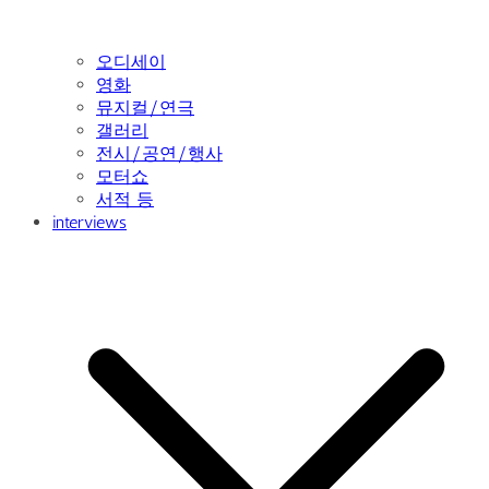
오디세이
영화
뮤지컬/연극
갤러리
전시/공연/행사
모터쇼
서적 등
interviews