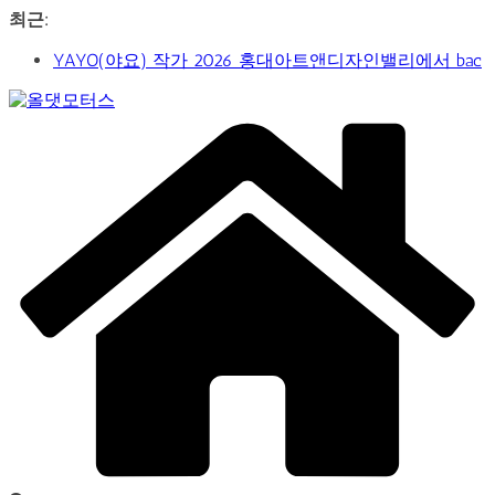
콘
최근:
텐
YAYO(야요) 작가 2026 홍대아트앤디자인밸리에서 bac
츠
아트페어 참여, 신작 판매이어져
로
‘비극적 운명’의 서사… 연극 ‘오이디푸스’, 압도적 몰입감
건
Car
으로 객석 사로잡다
너
&
신구-박근형 배우의 압도적 존재감…연극 베니스의 상
뛰
Art
인
Web
기
가수 송민경, SBS 러브FM ‘인생은 오디션’ 1라운드 경합
Journal
통과… 명곡 ‘섬마을 선생님’으로 전한 진심
제2회 아트코리아 Why 포럼… 김리원 작가, 글로벌 아트
페어 진출 전략 제시