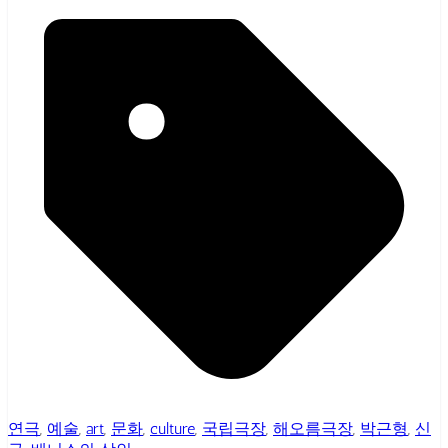
연극
,
예술
,
art
,
문화
,
culture
,
국립극장
,
해오름극장
,
박근형
,
신