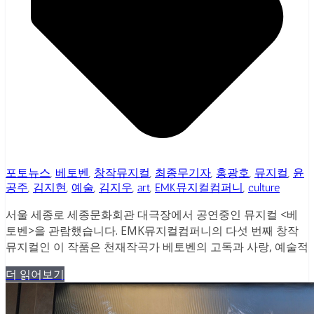
포토뉴스
,
베토벤
,
창작뮤지컬
,
최종무기자
,
홍광호
,
뮤지컬
,
윤
공주
,
김지현
,
예술
,
김지우
,
art
,
EMK뮤지컬컴퍼니
,
culture
서울 세종로 세종문화회관 대극장에서 공연중인 뮤지컬 <베
토벤>을 관람했습니다. EMK뮤지컬컴퍼니의 다섯 번째 창작
뮤지컬인 이 작품은 천재작곡가 베토벤의 고독과 사랑, 예술적
더 읽어보기