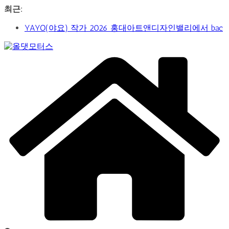
콘
최근:
텐
YAYO(야요) 작가 2026 홍대아트앤디자인밸리에서 bac
츠
아트페어 참여, 신작 판매이어져
로
‘비극적 운명’의 서사… 연극 ‘오이디푸스’, 압도적 몰입감
건
Car
으로 객석 사로잡다
너
&
신구-박근형 배우의 압도적 존재감…연극 베니스의 상
뛰
Art
인
Web
기
가수 송민경, SBS 러브FM ‘인생은 오디션’ 1라운드 경합
Journal
통과… 명곡 ‘섬마을 선생님’으로 전한 진심
제2회 아트코리아 Why 포럼… 김리원 작가, 글로벌 아트
페어 진출 전략 제시