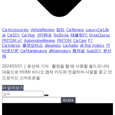
CarAccessories
,
VehicleReview
,
알리
,
CarReview
,
LuxuryCarLife
,
ali
,
CarDIY
,
CarVlog
,
3만원대
,
TestDrive
,
태블릿PC
,
DriveCourse
,
PRITOM p7
,
AutomotiveReview
,
PRITOM
,
CarCare
,
P7
,
CarInterior
,
올댓모터스
,
aliexpress
,
CarAudio
,
all that motors
,
인
터넷신문
,
CarMaintenance
,
allthatmotors
,
웹저널
,
AutoDIY
,
윤선
재
2024.03.01. | 윤선재 기자 촬영을 할 때 사용할 필드모니터
대용으로 HDMI 비디오 캡쳐 카드에 연결하여 사용할 중고 안
드로이드 스마트폰을
더 읽어보기