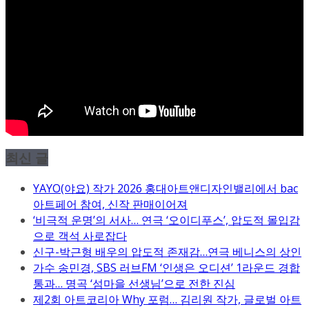
최신 글
YAYO(야요) 작가 2026 홍대아트앤디자인밸리에서 bac
아트페어 참여, 신작 판매이어져
‘비극적 운명’의 서사… 연극 ‘오이디푸스’, 압도적 몰입감
으로 객석 사로잡다
신구-박근형 배우의 압도적 존재감…연극 베니스의 상인
가수 송민경, SBS 러브FM ‘인생은 오디션’ 1라운드 경합
통과… 명곡 ‘섬마을 선생님’으로 전한 진심
제2회 아트코리아 Why 포럼… 김리원 작가, 글로벌 아트