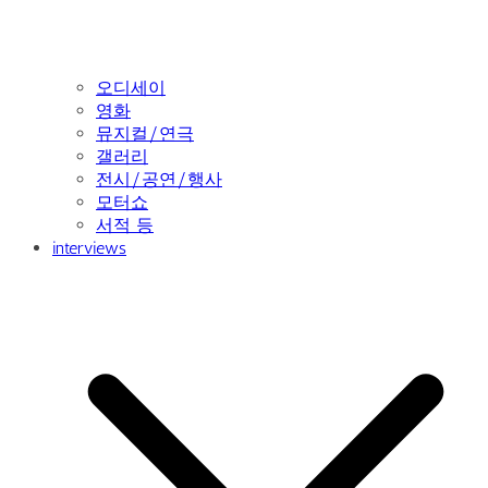
오디세이
영화
뮤지컬/연극
갤러리
전시/공연/행사
모터쇼
서적 등
interviews