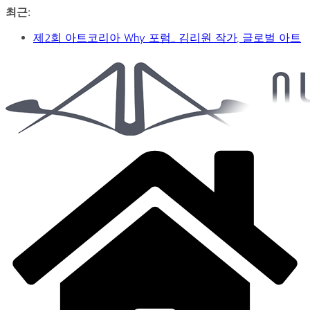
콘
최근:
텐
제2회 아트코리아 Why 포럼… 김리원 작가, 글로벌 아트
츠
페어 진출 전략 제시
로
YAYO(야요) 작가 2026 홍대아트앤디자인밸리에서 bac
건
Car
아트페어 참여, 신작 판매이어져
너
&
‘비극적 운명’의 서사… 연극 ‘오이디푸스’, 압도적 몰입감
뛰
Art
으로 객석 사로잡다
Web
기
신구-박근형 배우의 압도적 존재감…연극 베니스의 상
Journal
인
가수 송민경, SBS 러브FM ‘인생은 오디션’ 1라운드 경합
통과… 명곡 ‘섬마을 선생님’으로 전한 진심