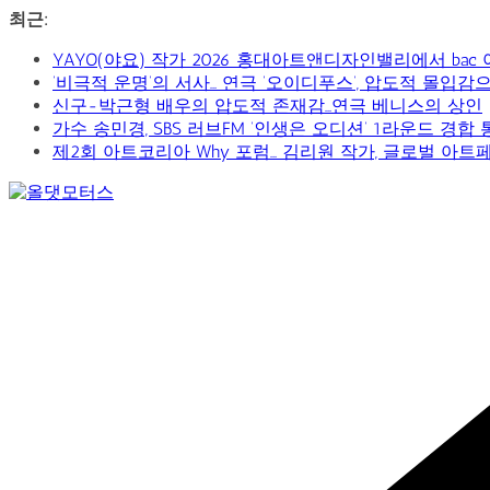
콘
최근:
텐
YAYO(야요) 작가 2026 홍대아트앤디자인밸리에서 bac
츠
‘비극적 운명’의 서사… 연극 ‘오이디푸스’, 압도적 몰입
로
신구-박근형 배우의 압도적 존재감…연극 베니스의 상인
건
가수 송민경, SBS 러브FM ‘인생은 오디션’ 1라운드 경합
너
제2회 아트코리아 Why 포럼… 김리원 작가, 글로벌 아트
뛰
기
Car
&
Art
Web
Journal