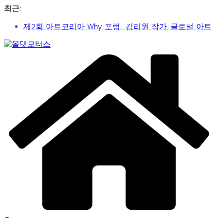
콘
최근:
텐
제2회 아트코리아 Why 포럼… 김리원 작가, 글로벌 아트
츠
페어 진출 전략 제시
로
YAYO(야요) 작가 2026 홍대아트앤디자인밸리에서 bac
건
Car
아트페어 참여, 신작 판매이어져
너
&
‘비극적 운명’의 서사… 연극 ‘오이디푸스’, 압도적 몰입감
뛰
Art
으로 객석 사로잡다
Web
기
신구-박근형 배우의 압도적 존재감…연극 베니스의 상
Journal
인
가수 송민경, SBS 러브FM ‘인생은 오디션’ 1라운드 경합
통과… 명곡 ‘섬마을 선생님’으로 전한 진심