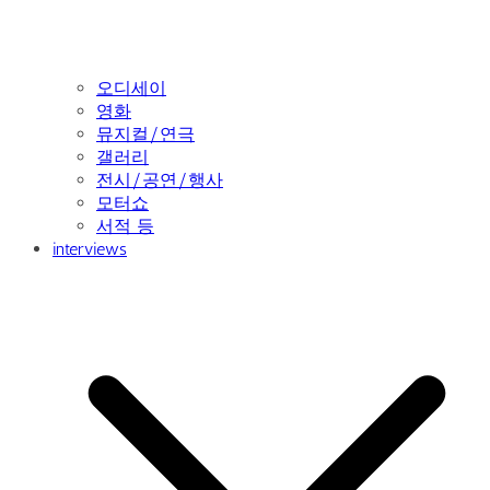
오디세이
영화
뮤지컬/연극
갤러리
전시/공연/행사
모터쇼
서적 등
interviews