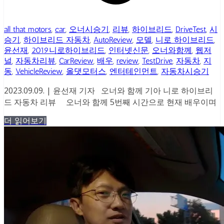
all that motors
,
car
,
오너시승기
,
리뷰
,
하이브리드
,
DriveTest
,
시
승기
,
하이브리드 자동차
,
AutoReview
,
모델
,
니로 하이브리드
,
윤선재
,
2019니로하이브리드
,
인터넷신문
,
오너와함께
,
웹저
널
,
자동차리뷰
,
CarReview
,
배우
,
review
,
TestDrive
,
자동차
,
지
동
,
VehicleReview
,
올댓모터스
,
엔터테인먼트
,
자동차시승기
2023.09.09. | 윤선재 기자 오너와 함께 기아 니로 하이브리
드 자동차 리뷰 오너와 함께 5번째 시간으로 현재 배우이며
더 읽어보기