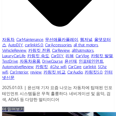
자동차
,
CarMaintenance
,
무선애플카플레이
,
웹저널
,
올댓모터
스
,
AutoDIY
,
carlinkit5.0
,
CarAccessories
,
all that motors
,
VehicleReview
,
카링킷 전원
,
CarReview
,
allthatmotors
,
LuxuryCarLife
,
카링킷 속도
,
CarDIY
,
리뷰
,
CarVlog
,
카링킷 발열
,
TestDrive
,
자동차용품
,
DriveCourse
,
윤선재
,
인포테인먼트
,
AutomotiveReview
,
카링킷
,
4Ghz wifi
,
CarCare
,
carlinkit
,
5Ghz
wifi
,
CarInterior
,
review
,
카링킷 비교
,
CarAudio
,
카링킷5.0
,
인터
넷신문
2025.01.03. | 윤선재 기자 요즘 나오는 자동차에 탑재된 인포
테인먼트 시스템들은 무척 훌륭하다. 네비게이션 및 음악, 검
색, ADAS 등 다양한 멀티미디어
더 읽어보기