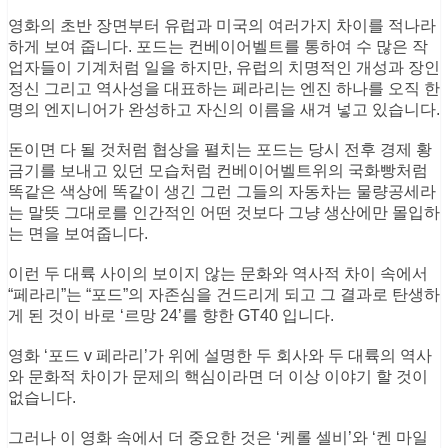
는 말뜻 그대로를 인간적인 어떤 것보다 그냥 생산에만 몰입하
는 면을 보여줍니다.
이런 두 대륙 사이의 보이지 않는 문화와 역사적 차이 속에서
“페라리”는 “포드”의 자존심을 건드리게 되고 그 결과로 탄생하
게 된 것이 바로 ‘르망 24’를 향한 GT40 입니다.
영화 ‘포드 v 페라리’가 위에 설명한 두 회사와 두 대륙의 역사
와 문화적 차이가 문제의 핵심이라면 더 이상 이야기 할 것이
없습니다.
그러나 이 영화 속에서 더 중요한 것은 ‘케롤 셀비’와 ‘켄 마일
스’가 최고의 자동차로 최고의 레이스에서 우승을 하기 위하여
포드의 경영진이라는 거대한 자본가인 내부의 적과 싸워가며
엔지니어와 레이서로서 포기하지 않고 꿈을 이루어내는 그 과
정에 더 큰 의미가 있습니다.
비록 공식적인 기록에는 ‘켄 마일스’가 르망24의 우승 트로피
를 거머쥐진 못하였지만, 그가 보여준 행동은 남들이 인정하지
않게 되더라도 자신의 목적을 이루면서 자존감을 가지고 자신
의 인생을 살아가는 그것이 더 중요함을 보여주고 있으며 영화
의 마지막 ‘엔초 페라리’가 ‘켄 마일스’에게 모자로 경의를 표하