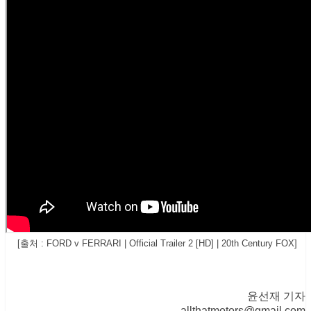
[출처 : FORD v FERRARI | Official Trailer 2 [HD] | 20th Century FOX]
윤선재 기자
allthatmotors@gmail.com