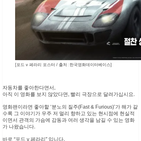
[포드 v 페라리 포스터 / 출처 :한국영화데이터베이스]
자동차를 좋아한다면서,
아직 이 영화를 보지 않았다면, 빨리 극장으로 달려가십시요.
영화팬이라면 좋아할 ‘분노의 질주(Fast & Furious)’가 해가 갈
수록 그 이야기가 우주 저 멀리 향하고 있는 현시점에 현실적
이면서 관객의 가슴에 감동과 여러 생각을 남길 수 있는 영화
가 나왔습니다.
바로 “포드 v 페라리” 입니다.
제목만으로도 너무나 많은 의미를 포함하고 있기에 그 예고편
만 보고도 수 많은 자동차 애호가들의 심장이 두근거리게 만드
는 영화입니다.
맷 데이먼(캐롤 셸비役)과 크리스찬 베일(켄 마일스役)과 같은
배우가 화면을 가득 채우고 우렁찬 자연흡기엔진의 배기음이
스피커를 진동 시키는 예고편에서 수 많은 상상을 하게 만들며
영화의 개봉일을 기다리게 합니다.