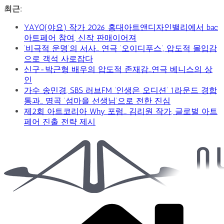
콘
최근:
텐
YAYO(야요) 작가 2026 홍대아트앤디자인밸리에서 bac
츠
아트페어 참여, 신작 판매이어져
로
‘비극적 운명’의 서사… 연극 ‘오이디푸스’, 압도적 몰입감
건
Car
으로 객석 사로잡다
너
&
신구-박근형 배우의 압도적 존재감…연극 베니스의 상
뛰
Art
인
Web
기
가수 송민경, SBS 러브FM ‘인생은 오디션’ 1라운드 경합
Journal
통과… 명곡 ‘섬마을 선생님’으로 전한 진심
제2회 아트코리아 Why 포럼… 김리원 작가, 글로벌 아트
페어 진출 전략 제시