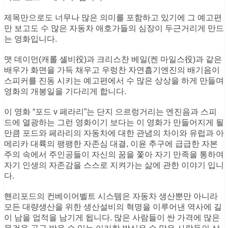
이 영화 “포드 v 페라리”는 단지 으르렁거리는 엔진음과 스피
드에 열광하는 그런 영화이기 보다는 이 영화가 만들어지게 될
만큼 포드와 페라리의 자동차에 대한 관념의 차이와 유럽과 아
메리카 대륙의 팽팽한 자존심 대결, 이윤 추구에 급급한 자본
주의 속에서 주인공들이 자신의 꿈을 쫓아 자기 만족을 통하여
자기 인생의 자존감을 스스로 지켜가는 삶에 관한 이야기 입니
다.
핸리포드의 컨베이어벨트 시스템은 자동차 생산뿐만 아니라
모든 대량생산을 위한 생산설비의 혁명을 이루어낸 역사에 길
이 남을 업적을 남기게 됩니다. 많은 사람들이 싼 가격에 많은
물건을 공급 받을 수 있는 이러한 방식은 수 많은 사람들의 삶
의 질을 바꾸어 놓은 것은 분명 합니다.
하지만 이러한 생산방식과 그에 따른 사고 방식은 결국 비용과
수익이라는 수치적 계산의 한계를 벗어나지 못하고 경영악화
로 나타나게 되고 이를 타계할 방법으로 유럽의 레이싱 경기에
참여하여 우승을 통한 기업 이미지 쇄신을 시도하게 됩니다.
이미 잘 알려진 것처럼 페라리를 인수하려던 포드는 유럽인들
그들의 것에 대하여 자존심을 건드리게 되고 스스로 르망24에