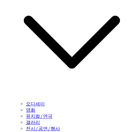
오디세이
영화
뮤지컬/연극
갤러리
전시/공연/행사
모터쇼
서적 등
interviews