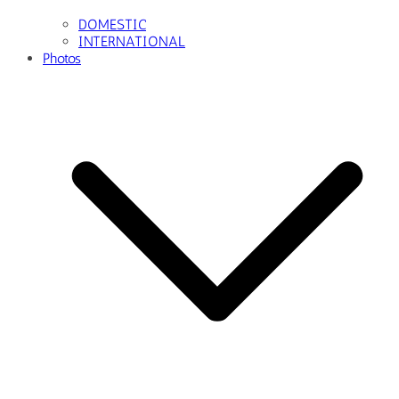
자동차
모델
레이싱걸
Masterpiece
Racing
CarTalk
About