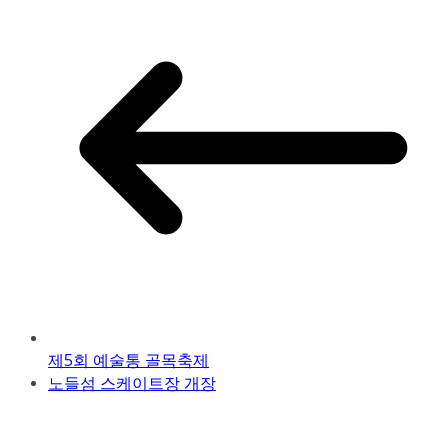
제5회 예술통 골목축제
노들섬 스케이트장 개장