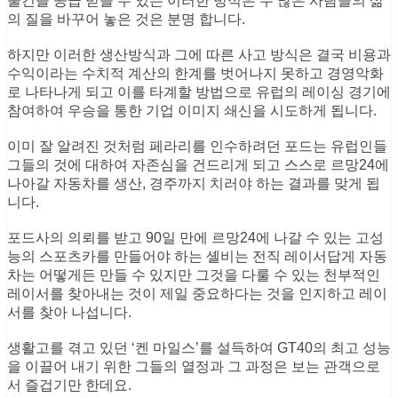
나아갈 자동차를 생산, 경주까지 치러야 하는 결과를 맞게 됩
니다.
포드사의 의뢰를 받고 90일 만에 르망24에 나갈 수 있는 고성
능의 스포츠카를 만들어야 하는 셸비는 전직 레이서답게 자동
차는 어떻게든 만들 수 있지만 그것을 다룰 수 있는 천부적인
레이서를 찾아내는 것이 제일 중요하다는 것을 인지하고 레이
서를 찾아 나섭니다.
생활고를 겪고 있던 ‘켄 마일스’를 설득하여 GT40의 최고 성능
을 이끌어 내기 위한 그들의 열정과 그 과정은 보는 관객으로
서 즐겁기만 한데요.
영화의 초반 장면부터 유럽과 미국의 여러가지 차이를 적나라
하게 보여 줍니다. 포드는 컨베이어벨트를 통하여 수 많은 작
업자들이 기계처럼 일을 하지만, 유럽의 치명적인 개성과 장인
정신 그리고 역사성을 대표하는 페라리는 엔진 하나를 오직 한
명의 엔지니어가 완성하고 자신의 이름을 새겨 넣고 있습니다.
돈이면 다 될 것처럼 협상을 펼치는 포드는 당시 전후 경제 황
금기를 보내고 있던 모습처럼 컨베이어벨트위의 국화빵처럼
똑같은 색상에 똑같이 생긴 그런 그들의 자동차는 물량공세라