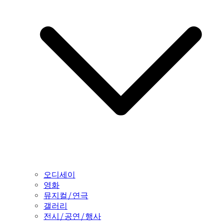
오디세이
영화
뮤지컬/연극
갤러리
전시/공연/행사