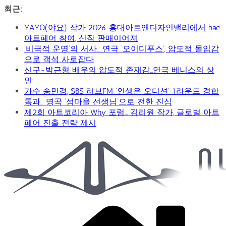
콘
최근:
텐
YAYO(야요) 작가 2026 홍대아트앤디자인밸리에서 bac
츠
아트페어 참여, 신작 판매이어져
로
‘비극적 운명’의 서사… 연극 ‘오이디푸스’, 압도적 몰입감
건
으로 객석 사로잡다
너
신구-박근형 배우의 압도적 존재감…연극 베니스의 상
뛰
인
기
가수 송민경, SBS 러브FM ‘인생은 오디션’ 1라운드 경합
통과… 명곡 ‘섬마을 선생님’으로 전한 진심
제2회 아트코리아 Why 포럼… 김리원 작가, 글로벌 아트
페어 진출 전략 제시
Car
&
Art
Web
Journal