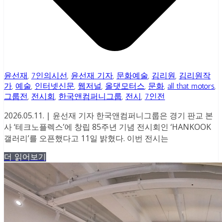
윤선재
,
7인의시선
,
윤선재 기자
,
문화예술
,
김리원
,
김리원작
가
,
예술
,
인터넷신문
,
웹저널
,
올댓모터스
,
문화
,
all that motors
,
그룹전
,
전시회
,
한국앤컴퍼니그룹
,
전시
,
7인전
2026.05.11. | 윤선재 기자 한국앤컴퍼니그룹은 경기 판교 본
사 ‘테크노플렉스’에 창립 85주년 기념 전시회인 ‘HANKOOK
갤러리’를 오픈했다고 11일 밝혔다. 이번 전시는
더 읽어보기