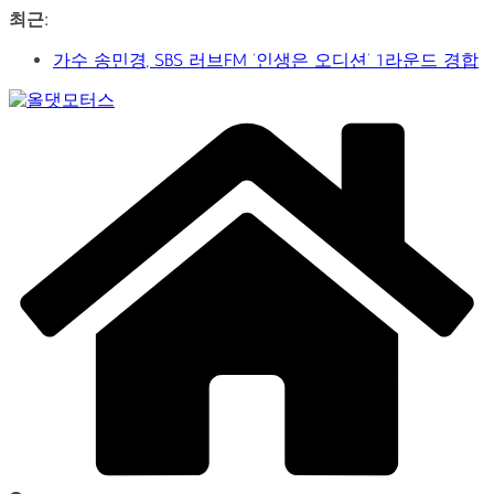
콘
최근:
텐
가수 송민경, SBS 러브FM ‘인생은 오디션’ 1라운드 경합
츠
통과… 명곡 ‘섬마을 선생님’으로 전한 진심
로
제2회 아트코리아 Why 포럼… 김리원 작가, 글로벌 아트
건
Car
페어 진출 전략 제시
너
&
YAYO(야요) 작가 2026 홍대아트앤디자인밸리에서 bac
뛰
Art
아트페어 참여, 신작 판매이어져
Web
기
‘비극적 운명’의 서사… 연극 ‘오이디푸스’, 압도적 몰입감
Journal
으로 객석 사로잡다
신구-박근형 배우의 압도적 존재감…연극 베니스의 상
인