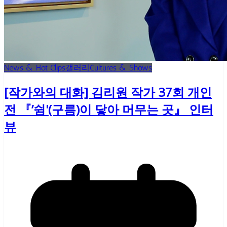
News & Hot Clips
갤러리
Cultures & Shows
[작가와의 대화] 김리원 작가 37회 개인
전 『’쉼'(구름)이 닿아 머무는 곳』 인터
뷰