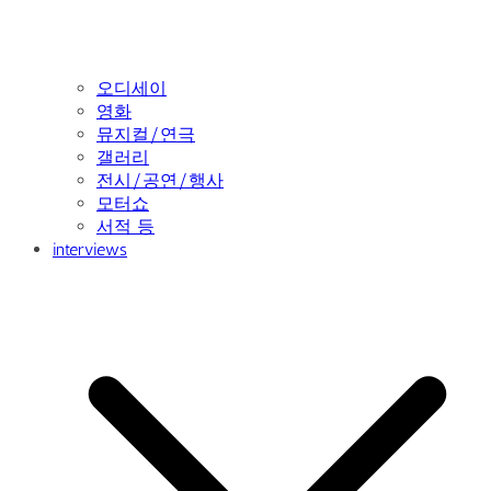
오디세이
영화
뮤지컬/연극
갤러리
전시/공연/행사
모터쇼
서적 등
interviews