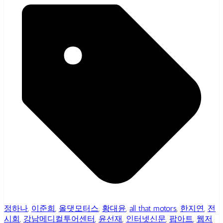
정하나
,
이준희
,
올댓모터스
,
황대윤
,
all that motors
,
한지연
,
전
시회
,
강남메디컬투어센터
,
윤선재
,
인터넷신문
,
팝아트
,
웹저