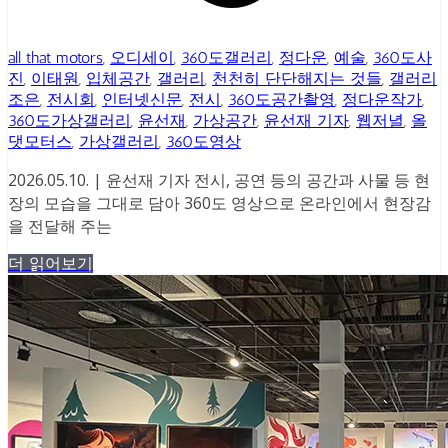
all that motors
,
오디세이
,
360도갤러리
,
정다운
,
예술
,
360도사
진
,
이태원
,
입체공간
,
갤러리
,
천천히 단단해지는 것들
,
갤러리
조은
,
전시회
,
인터넷신문
,
전시
,
360도공간촬영
,
정다운작가
,
360도가상갤러리
,
윤선재
,
가상공간
,
윤선재 기자
,
웹저녈
,
올
댓모터스
,
가상갤러리
,
360도영상
2026.05.10. | 윤선재 기자 전시, 공연 등의 공간과 사물 등 현
장의 모습을 그대로 담아 360도 영상으로 온라인에서 현장감
을 전달해 주는
더 읽어보기