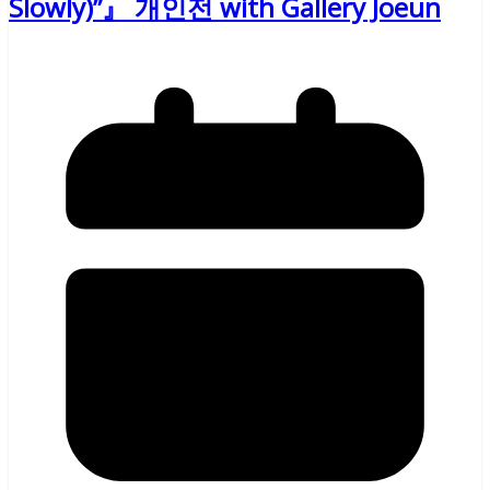
Slowly)”』 개인전 with Gallery Joeun