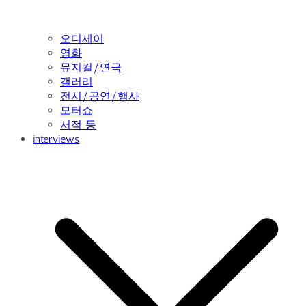
오디세이
영화
뮤지컬/연극
갤러리
전시/공연/행사
모터쇼
서적 등
interviews