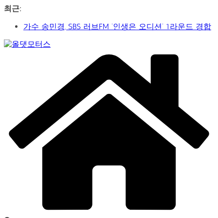
콘
최근:
텐
신구-박근형 배우의 압도적 존재감…연극 베니스의 상
츠
인
로
가수 송민경, SBS 러브FM ‘인생은 오디션’ 1라운드 경합
건
통과… 명곡 ‘섬마을 선생님’으로 전한 진심
Car
너
&
제2회 아트코리아 Why 포럼… 김리원 작가, 글로벌 아트
뛰
Art
페어 진출 전략 제시
Web
기
YAYO(야요) 작가 2026 홍대아트앤디자인밸리에서 bac
Journal
아트페어 참여, 신작 판매이어져
‘비극적 운명’의 서사… 연극 ‘오이디푸스’, 압도적 몰입감
으로 객석 사로잡다