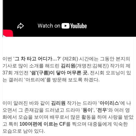
이번 ‘
그 차 타고 어디가…?
‘ (제2회) 시간에는 그동안 본지의
기사로 많이 소개를 해드린
김리원
(개명전:김혜진) 작가의 제
37회 개인전
‘쉼'(구름)이 닿아 머무른 곳
, 전시회 오프닝이 있
는 갤러리 ‘아트리에’를 방문해 보도록 하겠다.
이미 알려진 바와 같이
김리원
작가는 드라마 ‘
아이리스
‘에 나
오면서 그 존재감을 드러냈고 드라마 ‘
동이
‘, ‘
전우
‘와 여러 영
화에서 모습을 보이며 배우로서 많은 활동을 하며 사랑을 받았
고 특히
100여편에 이르는 CF
를 찍으며 대중들에게 익숙한
모습으로 남아 있다.