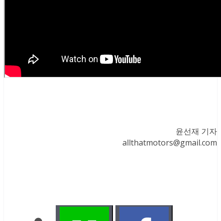
윤선재 기자
allthatmotors@gmail.com