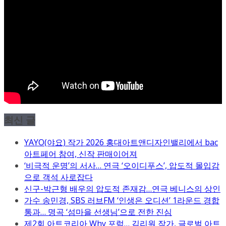
최신 글
YAYO(야요) 작가 2026 홍대아트앤디자인밸리에서 bac
아트페어 참여, 신작 판매이어져
‘비극적 운명’의 서사… 연극 ‘오이디푸스’, 압도적 몰입감
으로 객석 사로잡다
신구-박근형 배우의 압도적 존재감…연극 베니스의 상인
가수 송민경, SBS 러브FM ‘인생은 오디션’ 1라운드 경합
통과… 명곡 ‘섬마을 선생님’으로 전한 진심
제2회 아트코리아 Why 포럼… 김리원 작가, 글로벌 아트