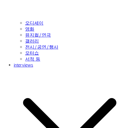
오디세이
영화
뮤지컬/연극
갤러리
전시/공연/행사
모터쇼
서적 등
interviews