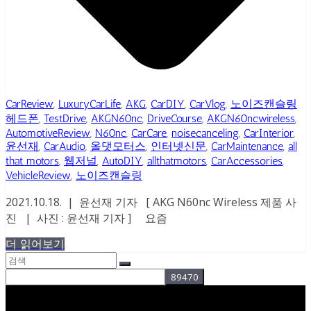
CarReview
,
LuxuryCarLife
,
AKG
,
CarDIY
,
CarVlog
,
노이즈캔슬링
헤드폰
,
TestDrive
,
AKGN60nc
,
DriveCourse
,
AKGN60ncwireless
,
AutomotiveReview
,
N60nc
,
CarCare
,
noisecanceling
,
CarInterior
,
윤선재
,
CarAudio
,
올댓모터스
,
인터넷신문
,
CarMaintenance
,
all
that motors
,
웹저널
,
AutoDIY
,
allthatmotors
,
CarAccessories
,
VehicleReview
,
노이즈캔슬링
2021.10.18. | 윤선재 기자 [ AKG N60nc Wireless 제품 사
진 | 사진 : 윤선재 기자 ] 요즘
더 읽어보기