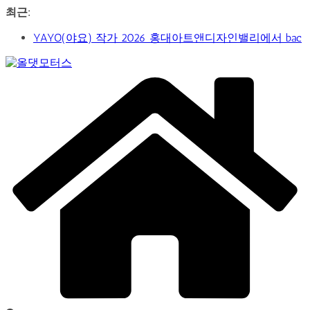
콘
최근:
텐
YAYO(야요) 작가 2026 홍대아트앤디자인밸리에서 bac
츠
아트페어 참여, 신작 판매이어져
로
‘비극적 운명’의 서사… 연극 ‘오이디푸스’, 압도적 몰입감
건
Car
으로 객석 사로잡다
너
&
신구-박근형 배우의 압도적 존재감…연극 베니스의 상
뛰
Art
인
Web
기
가수 송민경, SBS 러브FM ‘인생은 오디션’ 1라운드 경합
Journal
통과… 명곡 ‘섬마을 선생님’으로 전한 진심
제2회 아트코리아 Why 포럼… 김리원 작가, 글로벌 아트
페어 진출 전략 제시