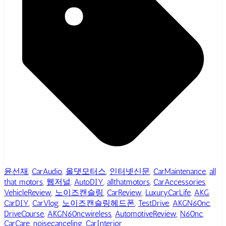
윤선재
,
CarAudio
,
올댓모터스
,
인터넷신문
,
CarMaintenance
,
all
that motors
,
웹저널
,
AutoDIY
,
allthatmotors
,
CarAccessories
,
VehicleReview
,
노이즈캔슬링
,
CarReview
,
LuxuryCarLife
,
AKG
,
CarDIY
,
CarVlog
,
노이즈캔슬링헤드폰
,
TestDrive
,
AKGN60nc
,
DriveCourse
,
AKGN60ncwireless
,
AutomotiveReview
,
N60nc
,
CarCare
,
noisecanceling
,
CarInterior