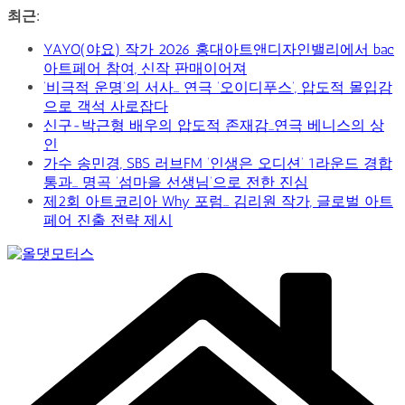
콘
최근:
텐
YAYO(야요) 작가 2026 홍대아트앤디자인밸리에서 bac
츠
아트페어 참여, 신작 판매이어져
로
‘비극적 운명’의 서사… 연극 ‘오이디푸스’, 압도적 몰입감
건
으로 객석 사로잡다
너
신구-박근형 배우의 압도적 존재감…연극 베니스의 상
뛰
인
기
가수 송민경, SBS 러브FM ‘인생은 오디션’ 1라운드 경합
통과… 명곡 ‘섬마을 선생님’으로 전한 진심
제2회 아트코리아 Why 포럼… 김리원 작가, 글로벌 아트
페어 진출 전략 제시
Car
&
Art
Web
Journal