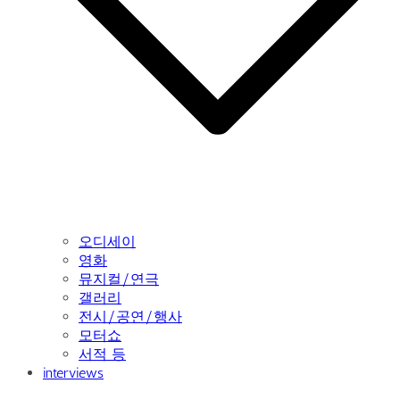
오디세이
영화
뮤지컬/연극
갤러리
전시/공연/행사
모터쇼
서적 등
interviews