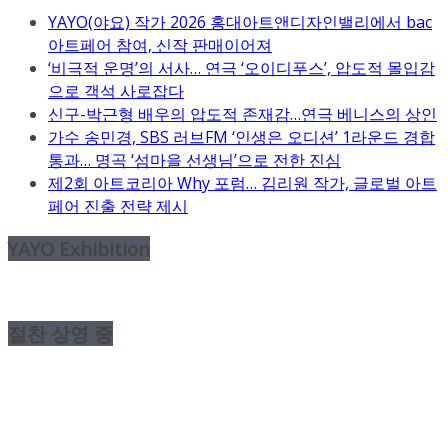
YAYO(야요) 작가 2026 홍대아트앤디자인밸리에서 bac
아트페어 참여, 신작 판매이어져
‘비극적 운명’의 서사… 연극 ‘오이디푸스’, 압도적 몰입감
으로 객석 사로잡다
신구-박근형 배우의 압도적 존재감…연극 베니스의 상인
가수 송민경, SBS 러브FM ‘인생은 오디션’ 1라운드 경합
통과… 명곡 ‘섬마을 선생님’으로 전한 진심
제2회 아트코리아 Why 포럼… 김리원 작가, 글로벌 아트
페어 진출 전략 제시
YAYO Exhibition
절찬 상영 중