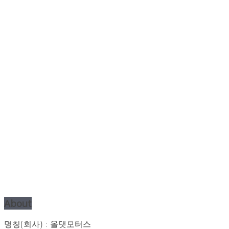
About
명칭(회사) : 올댓모터스