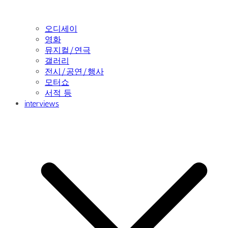
오디세이
영화
뮤지컬/연극
갤러리
전시/공연/행사
모터쇼
서적 등
interviews