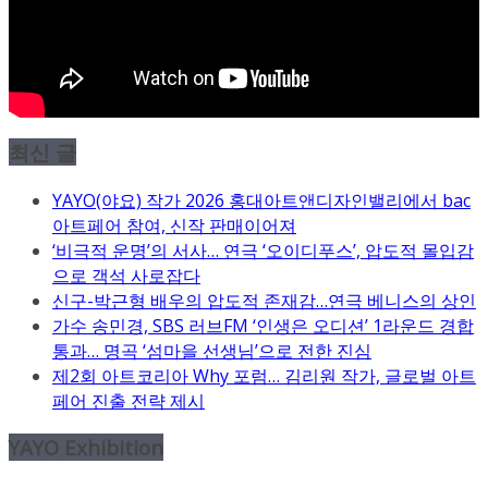
최신 글
YAYO(야요) 작가 2026 홍대아트앤디자인밸리에서 bac
아트페어 참여, 신작 판매이어져
‘비극적 운명’의 서사… 연극 ‘오이디푸스’, 압도적 몰입감
으로 객석 사로잡다
신구-박근형 배우의 압도적 존재감…연극 베니스의 상인
가수 송민경, SBS 러브FM ‘인생은 오디션’ 1라운드 경합
통과… 명곡 ‘섬마을 선생님’으로 전한 진심
제2회 아트코리아 Why 포럼… 김리원 작가, 글로벌 아트
페어 진출 전략 제시
YAYO Exhibition