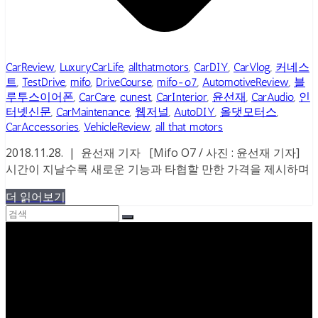
CarReview
,
LuxuryCarLife
,
allthatmotors
,
CarDIY
,
CarVlog
,
커네스
트
,
TestDrive
,
mifo
,
DriveCourse
,
mifo-o7
,
AutomotiveReview
,
블
루투스이어폰
,
CarCare
,
cunest
,
CarInterior
,
윤선재
,
CarAudio
,
인
터넷신문
,
CarMaintenance
,
웹저널
,
AutoDIY
,
올댓모터스
,
CarAccessories
,
VehicleReview
,
all that motors
2018.11.28. | 윤선재 기자 [Mifo O7 / 사진 : 윤선재 기자]
시간이 지날수록 새로운 기능과 타협할 만한 가격을 제시하며
더 읽어보기