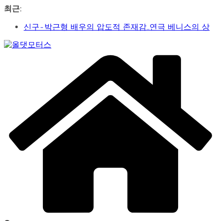
콘
최근:
텐
신구-박근형 배우의 압도적 존재감…연극 베니스의 상
츠
인
로
가수 송민경, SBS 러브FM ‘인생은 오디션’ 1라운드 경합
건
Car
통과… 명곡 ‘섬마을 선생님’으로 전한 진심
너
&
제2회 아트코리아 Why 포럼… 김리원 작가, 글로벌 아트
뛰
Art
페어 진출 전략 제시
Web
기
YAYO(야요) 작가 2026 홍대아트앤디자인밸리에서 bac
Journal
아트페어 참여, 신작 판매이어져
‘비극적 운명’의 서사… 연극 ‘오이디푸스’, 압도적 몰입감
으로 객석 사로잡다