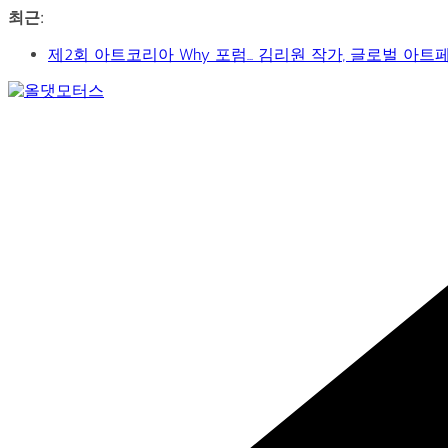
콘
최근:
텐
제2회 아트코리아 Why 포럼… 김리원 작가, 글로벌 아트
츠
YAYO(야요) 작가 2026 홍대아트앤디자인밸리에서 bac
로
‘비극적 운명’의 서사… 연극 ‘오이디푸스’, 압도적 몰입
건
Car
신구-박근형 배우의 압도적 존재감…연극 베니스의 상인
너
&
가수 송민경, SBS 러브FM ‘인생은 오디션’ 1라운드 경합
뛰
Art
Web
기
Journal