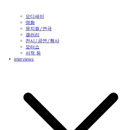
오디세이
영화
뮤지컬/연극
갤러리
전시/공연/행사
모터쇼
서적 등
interviews