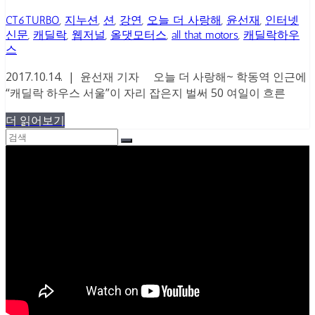
CT6TURBO
,
지누션
,
션
,
강연
,
오늘 더 사랑해
,
윤선재
,
인터넷
신문
,
캐딜락
,
웹저널
,
올댓모터스
,
all that motors
,
캐딜락하우
스
2017.10.14. | 윤선재 기자 오늘 더 사랑해~ 학동역 인근에
“캐딜락 하우스 서울”이 자리 잡은지 벌써 50 여일이 흐른
더 읽어보기