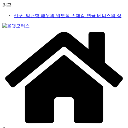
콘
최근:
텐
신구-박근형 배우의 압도적 존재감…연극 베니스의 상
츠
인
로
가수 송민경, SBS 러브FM ‘인생은 오디션’ 1라운드 경합
건
Car
통과… 명곡 ‘섬마을 선생님’으로 전한 진심
너
&
제2회 아트코리아 Why 포럼… 김리원 작가, 글로벌 아트
뛰
Art
페어 진출 전략 제시
Web
기
YAYO(야요) 작가 2026 홍대아트앤디자인밸리에서 bac
Journal
아트페어 참여, 신작 판매이어져
‘비극적 운명’의 서사… 연극 ‘오이디푸스’, 압도적 몰입감
으로 객석 사로잡다