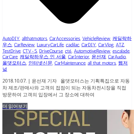
AutoDIY
,
allthatmotors
,
CarAccessories
,
VehicleReview
,
캐딜락하
우스
,
CarReview
,
LuxuryCarLife
,
cadilac
,
CarDIY
,
CarVlog
,
ATZ
,
TestDrive
,
CTV-S
,
DriveCourse
,
ct6
,
AutomotiveReview
,
escalade
,
CarCare
,
캐딜락하우스 인 서울
,
CarInterior
,
윤선재
,
CarAudio
,
올댓모터스
,
인터넷신문
,
CarMaintenance
,
all that motors
,
웹저
널
2018.10.07. | 윤선재 기자 올댓모터스는 기획특집으로 자동
차 제조/판매사와 고객의 접점이 되는 자동차전시장을 직접
방문하여 고객의 입장에서 그 장소에 대하여
더 읽어보기