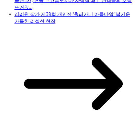
극단 D7, 연극 『고슴도치가 사랑할 때』 관객들의 호응
뜨거워…
김리원 작가 제39회 개인전 ‘흘러가니 아름다워’ 봄기운
가득한 리셉션 현장