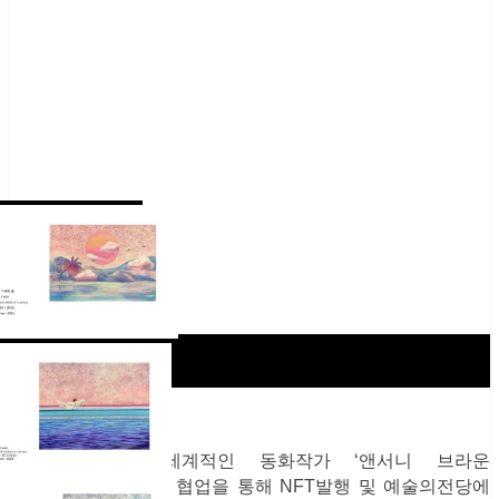
김리원 작가는 세계적인 동화작가 ‘앤서니 브라운
(AnthonyBrowne)’과 협업을 통해 NFT발행 및 예술의전당에