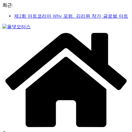
콘
최근:
텐
제2회 아트코리아 Why 포럼… 김리원 작가, 글로벌 아트
츠
페어 진출 전략 제시
로
YAYO(야요) 작가 2026 홍대아트앤디자인밸리에서 bac
건
Car
아트페어 참여, 신작 판매이어져
너
&
‘비극적 운명’의 서사… 연극 ‘오이디푸스’, 압도적 몰입감
뛰
Art
으로 객석 사로잡다
Web
기
신구-박근형 배우의 압도적 존재감…연극 베니스의 상
Journal
인
가수 송민경, SBS 러브FM ‘인생은 오디션’ 1라운드 경합
통과… 명곡 ‘섬마을 선생님’으로 전한 진심