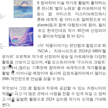
서 콜라 보전시를 함께 참여하며 미술 작가로 활발히 활약하는
등, 가수 김호중을 다룬 전시회 ‘별의 노래표’ 콜 라보레이션 작
가로 선정되어 프랑스 팝 아티스트 미스터브레인워시
(Mr.Brainwash)를 비롯해 세계적 팝 아티스트 알레한드로 비
질란테(Alejandro Vigilante)등과 함께 대형전시에 참여, 윌리
스 & 그로밋 프 로젝트도 한국인대표 작가 40인에 선정되어
서울미술관에 전시하는 콜라보작업을 한 바 있다.
김리원 작가의 ‘커렌시아’ 작품이야기는 편안함과 힐링으로 화
제를 모아 『QUERENCIA』 치유시리즈로
2024년 MBN’헬
로아트’ 프로젝트 작가로 선정되어 방송 및 아트페어등 다양한
활동을 선보이고 있으며,
4월 오스트리아에 ‘구스타프 크림트’
생가에서 열리는 기획전에 참여하여 세계적으로 작가활동을
활발 히 이어나갈 예정이며 동시에 김정숙갤러리에서 열리는
39th 개인전으로 만남을 갖을 수 있다.
무엇보다 그만 큼 힐링과 치유에 공감할 수 있는 커렌시아의
작품이 되고 더 많은 곳에서 사랑을 전할 수 있게 되길 소 망하
고 더욱 활발한 활동으로 2024 김리원 작가의 도약을 기대해
본다.