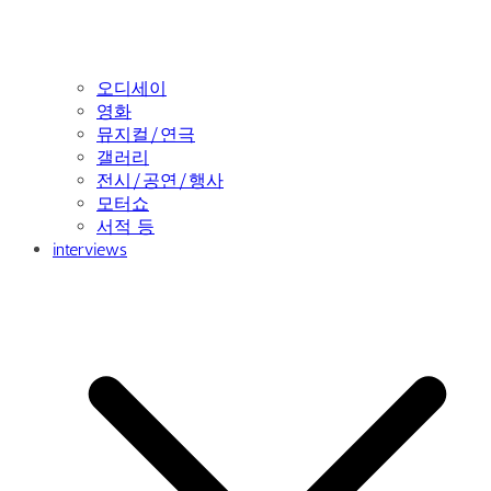
오디세이
영화
뮤지컬/연극
갤러리
전시/공연/행사
모터쇼
서적 등
interviews