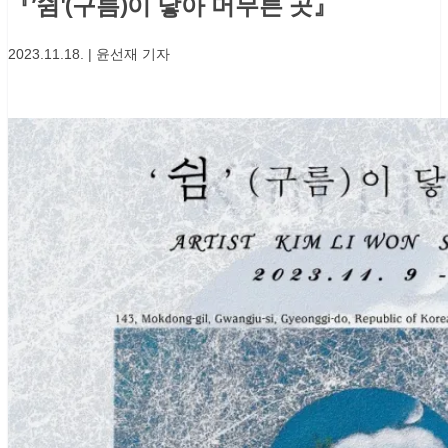
『’쉼'(구름)이 닿아 머무른 곳』
2023.11.18. | 윤선재 기자