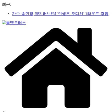
콘
최근:
텐
가수 송민경, SBS 러브FM ‘인생은 오디션’ 1라운드 경합
츠
통과… 명곡 ‘섬마을 선생님’으로 전한 진심
로
제2회 아트코리아 Why 포럼… 김리원 작가, 글로벌 아트
건
Car
페어 진출 전략 제시
너
&
YAYO(야요) 작가 2026 홍대아트앤디자인밸리에서 bac
뛰
Art
아트페어 참여, 신작 판매이어져
Web
기
‘비극적 운명’의 서사… 연극 ‘오이디푸스’, 압도적 몰입감
Journal
으로 객석 사로잡다
신구-박근형 배우의 압도적 존재감…연극 베니스의 상
인