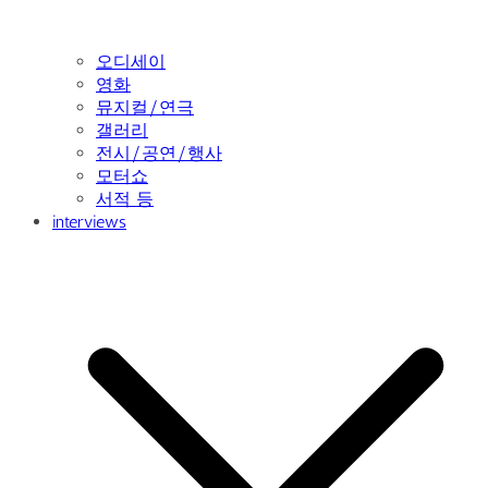
오디세이
영화
뮤지컬/연극
갤러리
전시/공연/행사
모터쇼
서적 등
interviews