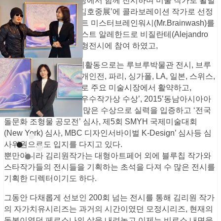
NFT발행 및 예술의전당에서 함께 전시하며 미술 작가로 활발
히 활약하는 등, 가수 ‘김호중展’에 콜라보레이션 작가로 선정
되어 프랑스 팝 아티스트 미스터브레인워시(Mr.Brainwash)를
비롯해 세계적 팝 아티스트 알레한드로 비질란테(Alejandro
Vigilante)등과 함께 대형전시에 참여 하였고,
김리원작가의 해외전시활동으로는 루브루박물관 전시, 브루
나이왕국 개인전, 뉴욕개인전, 파리, 싱가폴, LA, 일본, 스위스,
홍콩, 중국등 세계적으로 주요 미술시장에서 활약하고,
2014‘동경아트페어 최우수작가상 수상’, 2015’동남아시아아
트페어 대상수상‘등 수 많은 수상으로 실력을 입증하고 ‘전국
돌문화 조형물 공모전’ 심사, 제5회 SMYH 국제미술대회
(New York) 심사, MBC 디자인서바이벌 K-Design’ 심사등 심
사위원으로도 입지를 다지고 있다.
뿐만아니라 김리원작가는 대형아트페어 외에 블루칩 작가와
스타작가들의 전시들을 기획하는 초석을 다져 수 많은 전시를
기획한 디렉터이기도 하다.
그동안 다채롭게 선보인 200회 넘는 전시를 통해 김리원 작가
의 자가치유시리즈는 과거의 시간이였던 모정시리즈, 현재의
돌봄이였던 페르소나의 삶을 내려놓고 이제는 비로소 내면을