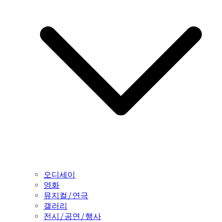
오디세이
영화
뮤지컬/연극
갤러리
전시/공연/행사