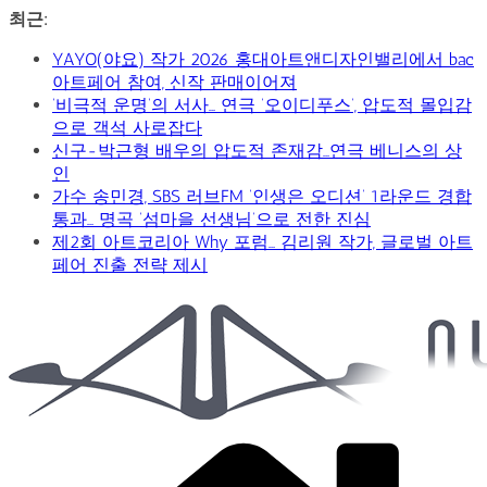
콘
최근:
텐
YAYO(야요) 작가 2026 홍대아트앤디자인밸리에서 bac
츠
아트페어 참여, 신작 판매이어져
로
‘비극적 운명’의 서사… 연극 ‘오이디푸스’, 압도적 몰입감
건
으로 객석 사로잡다
너
신구-박근형 배우의 압도적 존재감…연극 베니스의 상
뛰
인
기
가수 송민경, SBS 러브FM ‘인생은 오디션’ 1라운드 경합
통과… 명곡 ‘섬마을 선생님’으로 전한 진심
제2회 아트코리아 Why 포럼… 김리원 작가, 글로벌 아트
페어 진출 전략 제시
Car
&
Art
Web
Journal