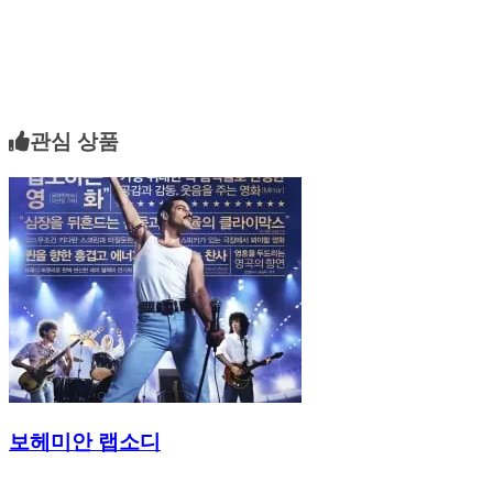
관심 상품
보헤미안 랩소디