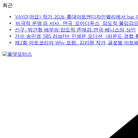
콘
최근:
텐
YAYO(야요) 작가 2026 홍대아트앤디자인밸리에서 bac
츠
‘비극적 운명’의 서사… 연극 ‘오이디푸스’, 압도적 몰입
로
신구-박근형 배우의 압도적 존재감…연극 베니스의 상인
건
가수 송민경, SBS 러브FM ‘인생은 오디션’ 1라운드 경합
너
제2회 아트코리아 Why 포럼… 김리원 작가, 글로벌 아트
뛰
기
Car
&
Art
Web
Journal