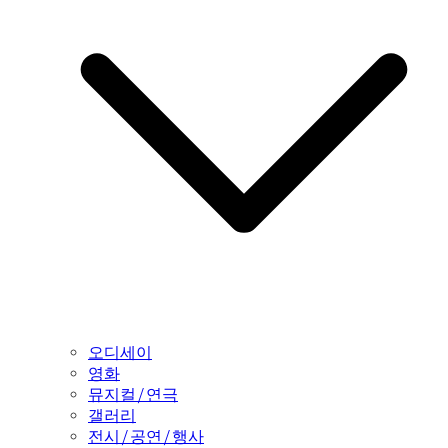
오디세이
영화
뮤지컬/연극
갤러리
전시/공연/행사