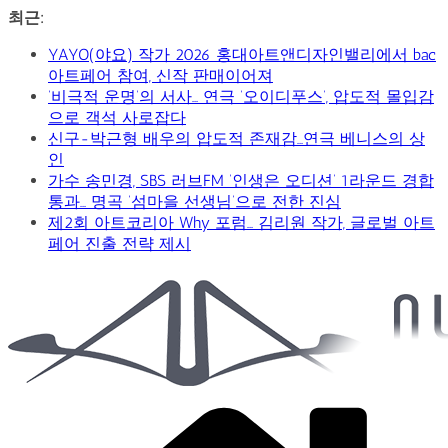
콘
최근:
텐
YAYO(야요) 작가 2026 홍대아트앤디자인밸리에서 bac
츠
아트페어 참여, 신작 판매이어져
로
‘비극적 운명’의 서사… 연극 ‘오이디푸스’, 압도적 몰입감
건
으로 객석 사로잡다
너
신구-박근형 배우의 압도적 존재감…연극 베니스의 상
뛰
인
기
가수 송민경, SBS 러브FM ‘인생은 오디션’ 1라운드 경합
통과… 명곡 ‘섬마을 선생님’으로 전한 진심
제2회 아트코리아 Why 포럼… 김리원 작가, 글로벌 아트
페어 진출 전략 제시
Car
&
Art
Web
Journal