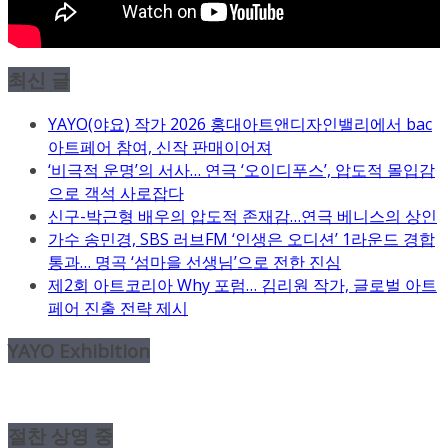
최신 글
YAYO(야요) 작가 2026 홍대아트앤디자인밸리에서 bac
아트페어 참여, 신작 판매이어져
‘비극적 운명’의 서사… 연극 ‘오이디푸스’, 압도적 몰입감
으로 객석 사로잡다
신구-박근형 배우의 압도적 존재감…연극 베니스의 상인
가수 송민경, SBS 러브FM ‘인생은 오디션’ 1라운드 경합
통과… 명곡 ‘섬마을 선생님’으로 전한 진심
제2회 아트코리아 Why 포럼… 김리원 작가, 글로벌 아트
페어 진출 전략 제시
YAYO Exhibition
절찬 상영 중