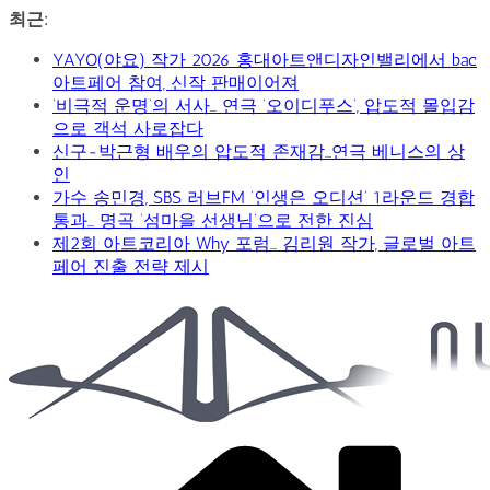
콘
최근:
텐
YAYO(야요) 작가 2026 홍대아트앤디자인밸리에서 bac
츠
아트페어 참여, 신작 판매이어져
로
‘비극적 운명’의 서사… 연극 ‘오이디푸스’, 압도적 몰입감
건
으로 객석 사로잡다
너
신구-박근형 배우의 압도적 존재감…연극 베니스의 상
뛰
인
기
가수 송민경, SBS 러브FM ‘인생은 오디션’ 1라운드 경합
통과… 명곡 ‘섬마을 선생님’으로 전한 진심
제2회 아트코리아 Why 포럼… 김리원 작가, 글로벌 아트
페어 진출 전략 제시
Car
&
Art
Web
Journal