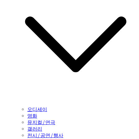
오디세이
영화
뮤지컬/연극
갤러리
전시/공연/행사