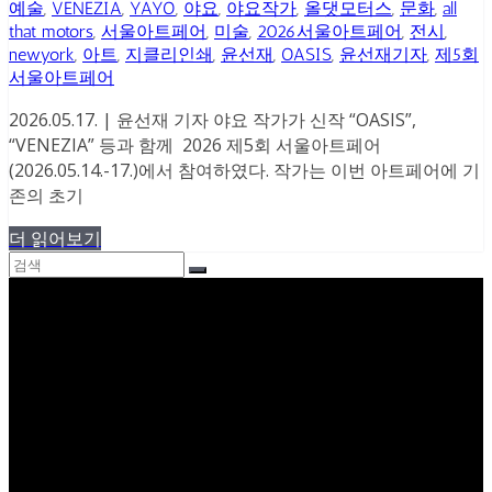
예술
,
VENEZIA
,
YAYO
,
야요
,
야요작가
,
올댓모터스
,
문화
,
all
that motors
,
서울아트페어
,
미술
,
2026서울아트페어
,
전시
,
newyork
,
아트
,
지클리인쇄
,
윤선재
,
OASIS
,
윤선재기자
,
제5회
서울아트페어
2026.05.17. | 윤선재 기자 야요 작가가 신작 “OASIS”,
“VENEZIA” 등과 함께 2026 제5회 서울아트페어
(2026.05.14.-17.)에서 참여하였다. 작가는 이번 아트페어에 기
존의 초기
더 읽어보기