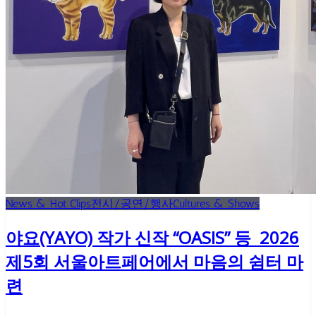
News & Hot Clips
전시/공연/행사
Cultures & Shows
야요(YAYO) 작가 신작 “OASIS” 등 2026
제5회 서울아트페어에서 마음의 쉼터 마
련