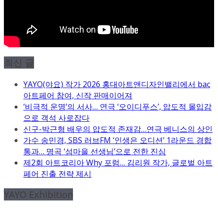
최신 글
YAYO(야요) 작가 2026 홍대아트앤디자인밸리에서 bac
아트페어 참여, 신작 판매이어져
‘비극적 운명’의 서사… 연극 ‘오이디푸스’, 압도적 몰입감
으로 객석 사로잡다
신구-박근형 배우의 압도적 존재감…연극 베니스의 상인
가수 송민경, SBS 러브FM ‘인생은 오디션’ 1라운드 경합
통과… 명곡 ‘섬마을 선생님’으로 전한 진심
제2회 아트코리아 Why 포럼… 김리원 작가, 글로벌 아트
페어 진출 전략 제시
YAYO Exhibition