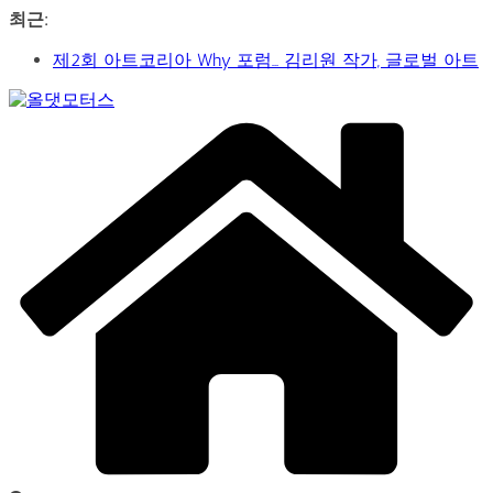
콘
최근:
가수 송민경, SBS 러브FM ‘인생은 오디션’ 1라운드 경합
텐
통과… 명곡 ‘섬마을 선생님’으로 전한 진심
츠
제2회 아트코리아 Why 포럼… 김리원 작가, 글로벌 아트
로
페어 진출 전략 제시
건
Car
YAYO(야요) 작가 2026 홍대아트앤디자인밸리에서 bac
너
&
아트페어 참여, 신작 판매이어져
뛰
Art
Web
‘비극적 운명’의 서사… 연극 ‘오이디푸스’, 압도적 몰입감
기
Journal
으로 객석 사로잡다
신구-박근형 배우의 압도적 존재감…연극 베니스의 상
인