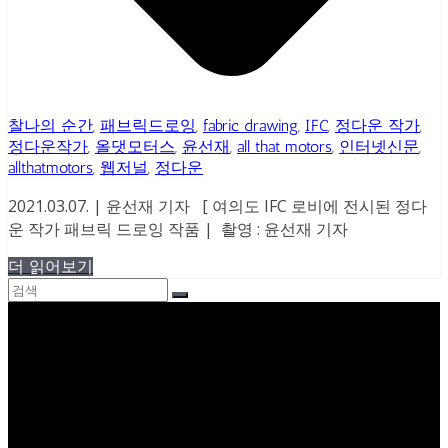
찰나의 순간
,
패브릭드로잉
,
fabric drawing
,
IFC
,
정다운 작가
,
정다운작가
,
올댓모터스
,
윤선재
,
all that motors
,
인터넷신문
,
allthatmotors
,
웹저널
,
정다운
2021.03.07. | 윤선재 기자 [ 여의도 IFC 로비에 전시된 정다
운 작가 패브릭 드로잉 작품 | 촬영 : 윤선재 기자
더 읽어보기