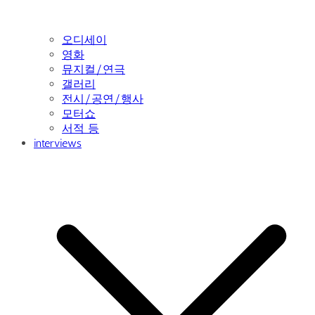
오디세이
영화
뮤지컬/연극
갤러리
전시/공연/행사
모터쇼
서적 등
interviews