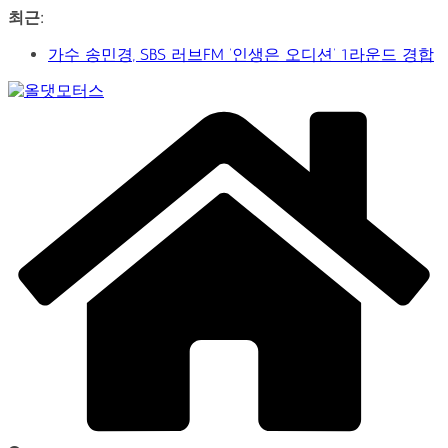
콘
최근:
텐
가수 송민경, SBS 러브FM ‘인생은 오디션’ 1라운드 경합
츠
통과… 명곡 ‘섬마을 선생님’으로 전한 진심
로
제2회 아트코리아 Why 포럼… 김리원 작가, 글로벌 아트
건
Car
페어 진출 전략 제시
너
&
YAYO(야요) 작가 2026 홍대아트앤디자인밸리에서 bac
뛰
Art
아트페어 참여, 신작 판매이어져
Web
기
‘비극적 운명’의 서사… 연극 ‘오이디푸스’, 압도적 몰입감
Journal
으로 객석 사로잡다
신구-박근형 배우의 압도적 존재감…연극 베니스의 상
인