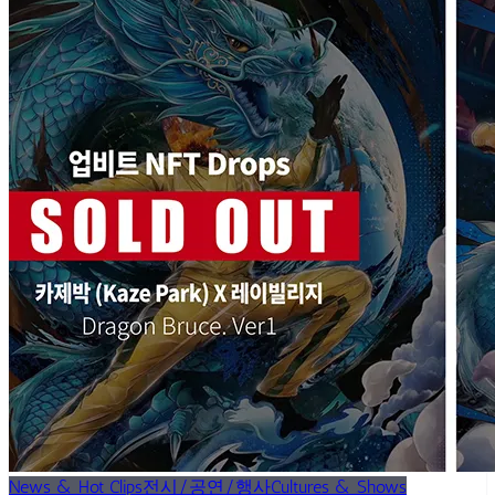
News & Hot Clips
전시/공연/행사
Cultures & Shows