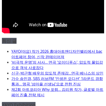
최신 글
YAYO(야요) 작가 2026 홍대아트앤디자인밸리에서 bac
아트페어 참여, 신작 판매이어져
‘비극적 운명’의 서사… 연극 ‘오이디푸스’, 압도적 몰입감
으로 객석 사로잡다
신구-박근형 배우의 압도적 존재감…연극 베니스의 상인
가수 송민경, SBS 러브FM ‘인생은 오디션’ 1라운드 경합
통과… 명곡 ‘섬마을 선생님’으로 전한 진심
제2회 아트코리아 Why 포럼… 김리원 작가, 글로벌 아트
페어 진출 전략 제시
YAYO Exhibition