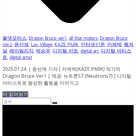
올댓모터스
,
Dragon Bruce ver1
,
all that motors
,
Dragon Bruce
Ver2
,
윤선재
,
Lay Village
,
KAZE PARK
,
인터넷신문
,
카제박
,
웹저
널
,
레이빌리지
,
박승우
,
디지털 아트
,
digital art
,
디지털 아티스
트
,
digital artist
2025.01.24. | 윤선재 기자 [ 카제박(KAZE PARK) 작가의
Dragon Bruce Ver1 | 제공: 뉴트론S7 (Neutrons7) ] 디지털
아티스트로 왕성한 활동을 이어가고
더 읽어보기