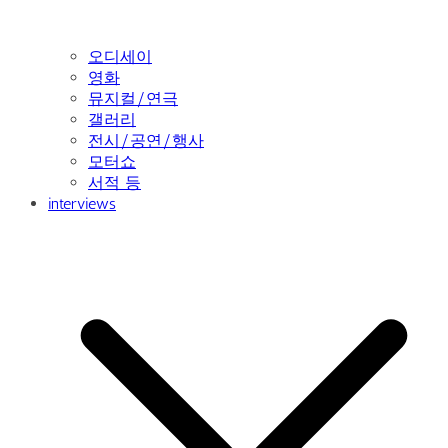
오디세이
영화
뮤지컬/연극
갤러리
전시/공연/행사
모터쇼
서적 등
interviews