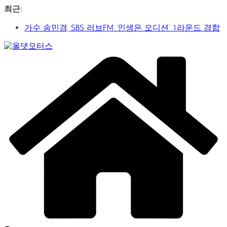
콘
최근:
텐
가수 송민경, SBS 러브FM ‘인생은 오디션’ 1라운드 경합
츠
통과… 명곡 ‘섬마을 선생님’으로 전한 진심
로
제2회 아트코리아 Why 포럼… 김리원 작가, 글로벌 아트
건
Car
페어 진출 전략 제시
너
&
YAYO(야요) 작가 2026 홍대아트앤디자인밸리에서 bac
뛰
Art
아트페어 참여, 신작 판매이어져
Web
기
‘비극적 운명’의 서사… 연극 ‘오이디푸스’, 압도적 몰입감
Journal
으로 객석 사로잡다
신구-박근형 배우의 압도적 존재감…연극 베니스의 상
인