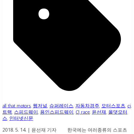
all that motors
,
웹저널
,
슈퍼레이스
,
자동차경주
,
모터스포츠
,
cj
,
트랙
,
스피드웨이
,
용인스피드웨이
,
CJ race
,
윤선재
,
올댓모터
스
,
인터넷신문
2018. 5. 14. | 윤선재 기자 한국에는 여러종류의 스포츠