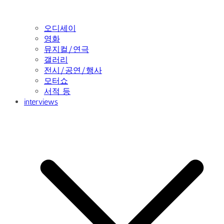
오디세이
영화
뮤지컬/연극
갤러리
전시/공연/행사
모터쇼
서적 등
interviews