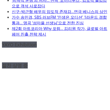
‘비극적 운명’의 서사… 연극 ‘오이디푸스’, 압도적 몰입감
으로 객석 사로잡다
신구-박근형 배우의 압도적 존재감…연극 베니스의 상인
가수 송민경, SBS 러브FM ‘인생은 오디션’ 1라운드 경합
통과… 명곡 ‘섬마을 선생님’으로 전한 진심
제2회 아트코리아 Why 포럼… 김리원 작가, 글로벌 아트
페어 진출 전략 제시
YAYO Exhibition
절찬 상영 중