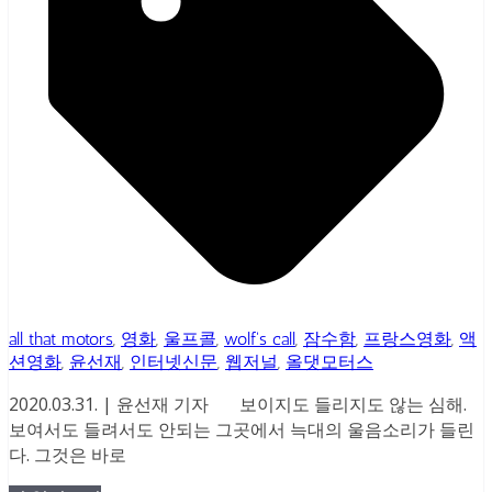
all that motors
,
영화
,
울프콜
,
wolf's call
,
잠수함
,
프랑스영화
,
액
션영화
,
윤선재
,
인터넷신문
,
웹저널
,
올댓모터스
2020.03.31. | 윤선재 기자 보이지도 들리지도 않는 심해.
보여서도 들려서도 안되는 그곳에서 늑대의 울음소리가 들린
다. 그것은 바로