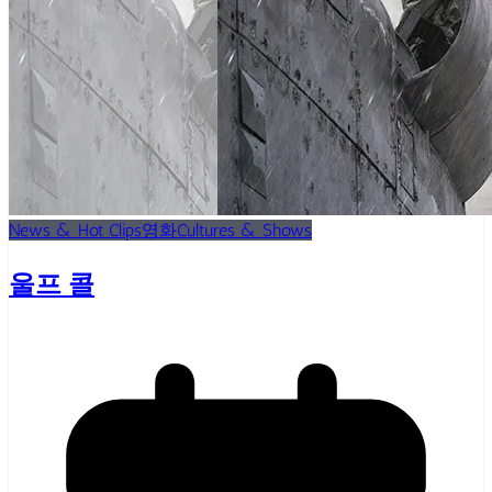
News & Hot Clips
영화
Cultures & Shows
울프 콜