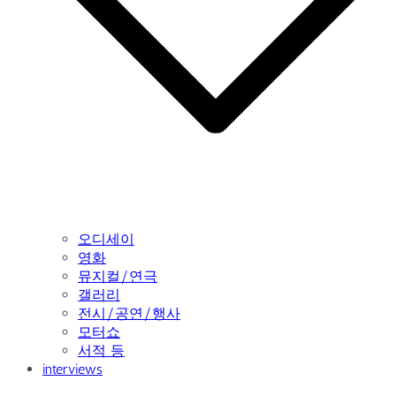
오디세이
영화
뮤지컬/연극
갤러리
전시/공연/행사
모터쇼
서적 등
interviews