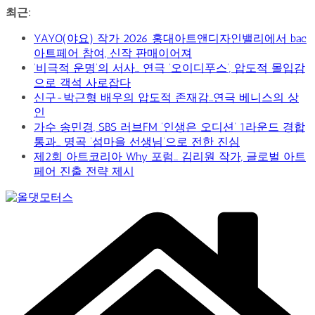
콘
최근:
텐
YAYO(야요) 작가 2026 홍대아트앤디자인밸리에서 bac
츠
아트페어 참여, 신작 판매이어져
로
‘비극적 운명’의 서사… 연극 ‘오이디푸스’, 압도적 몰입감
건
으로 객석 사로잡다
너
신구-박근형 배우의 압도적 존재감…연극 베니스의 상
뛰
인
기
가수 송민경, SBS 러브FM ‘인생은 오디션’ 1라운드 경합
통과… 명곡 ‘섬마을 선생님’으로 전한 진심
제2회 아트코리아 Why 포럼… 김리원 작가, 글로벌 아트
페어 진출 전략 제시
Car
&
Art
Web
Journal