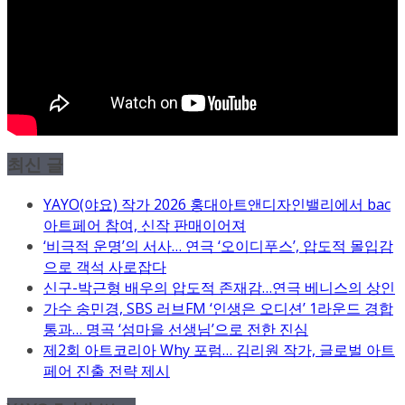
최신 글
YAYO(야요) 작가 2026 홍대아트앤디자인밸리에서 bac
아트페어 참여, 신작 판매이어져
‘비극적 운명’의 서사… 연극 ‘오이디푸스’, 압도적 몰입감
으로 객석 사로잡다
신구-박근형 배우의 압도적 존재감…연극 베니스의 상인
가수 송민경, SBS 러브FM ‘인생은 오디션’ 1라운드 경합
통과… 명곡 ‘섬마을 선생님’으로 전한 진심
제2회 아트코리아 Why 포럼… 김리원 작가, 글로벌 아트
페어 진출 전략 제시