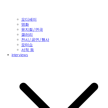
오디세이
영화
뮤지컬/연극
갤러리
전시/공연/행사
모터쇼
서적 등
interviews