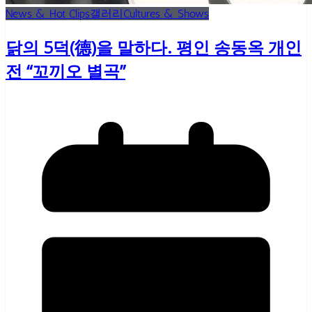
News & Hot Clips
갤러리
Cultures & Shows
닭의 5덕(德)을 말하다. 평인 송동옥 개인
전 “꼬끼오 별곡”