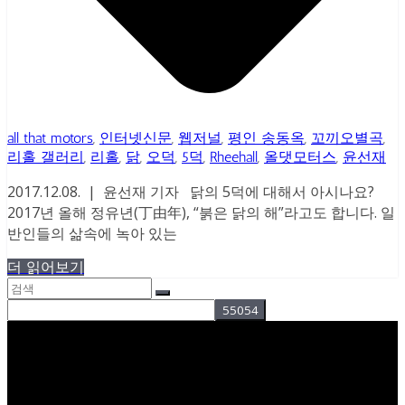
all that motors
,
인터넷신문
,
웹저널
,
평인 송동옥
,
꼬끼오별곡
,
리홀 갤러리
,
리홀
,
닭
,
오덕
,
5덕
,
Rheehall
,
올댓모터스
,
윤선재
2017.12.08. | 윤선재 기자 닭의 5덕에 대해서 아시나요?
2017년 올해 정유년(丁由年), “붉은 닭의 해”라고도 합니다. 일
반인들의 삶속에 녹아 있는
더 읽어보기