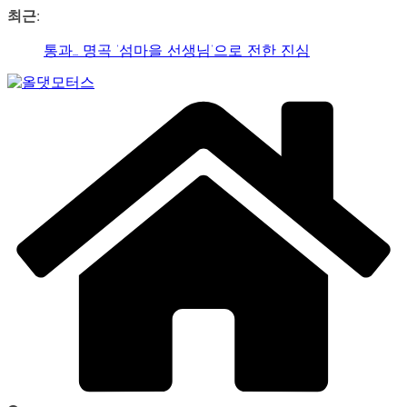
콘
최근:
텐
가수 송민경, SBS 러브FM ‘인생은 오디션’ 1라운드 경합
츠
통과… 명곡 ‘섬마을 선생님’으로 전한 진심
로
제2회 아트코리아 Why 포럼… 김리원 작가, 글로벌 아트
건
Car
페어 진출 전략 제시
너
&
YAYO(야요) 작가 2026 홍대아트앤디자인밸리에서 bac
뛰
Art
아트페어 참여, 신작 판매이어져
Web
기
‘비극적 운명’의 서사… 연극 ‘오이디푸스’, 압도적 몰입감
Journal
으로 객석 사로잡다
신구-박근형 배우의 압도적 존재감…연극 베니스의 상
인