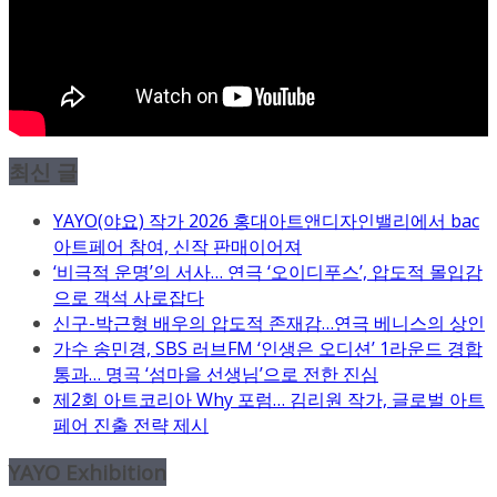
최신 글
YAYO(야요) 작가 2026 홍대아트앤디자인밸리에서 bac
아트페어 참여, 신작 판매이어져
‘비극적 운명’의 서사… 연극 ‘오이디푸스’, 압도적 몰입감
으로 객석 사로잡다
신구-박근형 배우의 압도적 존재감…연극 베니스의 상인
가수 송민경, SBS 러브FM ‘인생은 오디션’ 1라운드 경합
통과… 명곡 ‘섬마을 선생님’으로 전한 진심
제2회 아트코리아 Why 포럼… 김리원 작가, 글로벌 아트
페어 진출 전략 제시
YAYO Exhibition