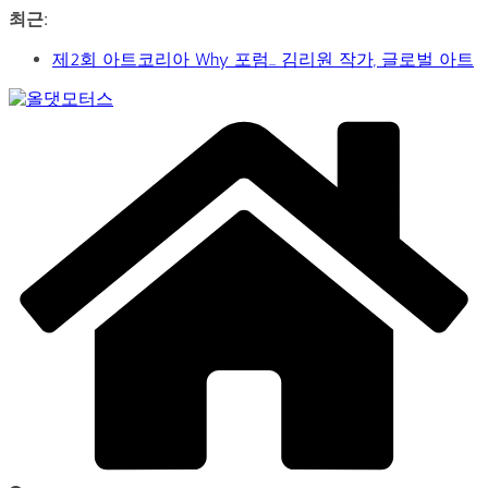
콘
최근:
텐
제2회 아트코리아 Why 포럼… 김리원 작가, 글로벌 아트
츠
페어 진출 전략 제시
로
YAYO(야요) 작가 2026 홍대아트앤디자인밸리에서 bac
건
Car
아트페어 참여, 신작 판매이어져
너
&
‘비극적 운명’의 서사… 연극 ‘오이디푸스’, 압도적 몰입감
뛰
Art
으로 객석 사로잡다
Web
기
신구-박근형 배우의 압도적 존재감…연극 베니스의 상
Journal
인
가수 송민경, SBS 러브FM ‘인생은 오디션’ 1라운드 경합
통과… 명곡 ‘섬마을 선생님’으로 전한 진심