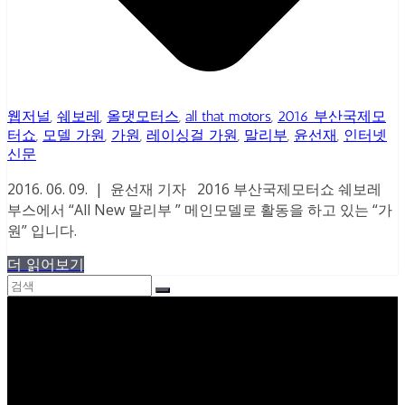
웹저널
,
쉐보레
,
올댓모터스
,
all that motors
,
2016 부산국제모
터쇼
,
모델 가원
,
가원
,
레이싱걸 가원
,
말리부
,
윤선재
,
인터넷
신문
2016. 06. 09. | 윤선재 기자 2016 부산국제모터쇼 쉐보레
부스에서 “All New 말리부 ” 메인모델로 활동을 하고 있는 “가
원” 입니다.
더 읽어보기