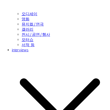
오디세이
영화
뮤지컬/연극
갤러리
전시/공연/행사
모터쇼
서적 등
interviews