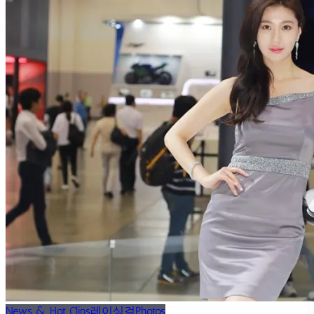
News & Hot Clips
레이싱걸
Photos