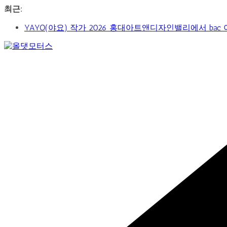
콘
최근:
텐
YAYO(야요) 작가 2026 홍대아트앤디자인밸리에서 bac
츠
‘비극적 운명’의 서사… 연극 ‘오이디푸스’, 압도적 몰입
로
신구-박근형 배우의 압도적 존재감…연극 베니스의 상인
건
Car
가수 송민경, SBS 러브FM ‘인생은 오디션’ 1라운드 경합
너
&
제2회 아트코리아 Why 포럼… 김리원 작가, 글로벌 아트
뛰
Art
Web
기
Journal