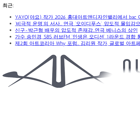
콘
최근:
텐
YAYO(야요) 작가 2026 홍대아트앤디자인밸리에서 bac
츠
‘비극적 운명’의 서사… 연극 ‘오이디푸스’, 압도적 몰입
로
신구-박근형 배우의 압도적 존재감…연극 베니스의 상인
건
가수 송민경, SBS 러브FM ‘인생은 오디션’ 1라운드 경합
너
제2회 아트코리아 Why 포럼… 김리원 작가, 글로벌 아트
뛰
기
Car
&
Art
Web
Journal