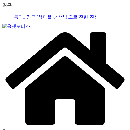
콘
최근:
텐
가수 송민경, SBS 러브FM ‘인생은 오디션’ 1라운드 경합
츠
통과… 명곡 ‘섬마을 선생님’으로 전한 진심
로
제2회 아트코리아 Why 포럼… 김리원 작가, 글로벌 아트
건
Car
페어 진출 전략 제시
너
&
YAYO(야요) 작가 2026 홍대아트앤디자인밸리에서 bac
뛰
Art
아트페어 참여, 신작 판매이어져
Web
기
‘비극적 운명’의 서사… 연극 ‘오이디푸스’, 압도적 몰입감
Journal
으로 객석 사로잡다
신구-박근형 배우의 압도적 존재감…연극 베니스의 상
인