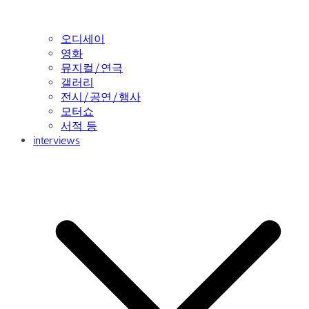
오디세이
영화
뮤지컬/연극
갤러리
전시/공연/행사
모터쇼
서적 등
interviews