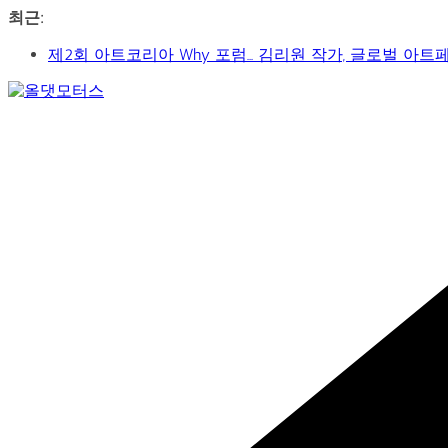
콘
최근:
텐
제2회 아트코리아 Why 포럼… 김리원 작가, 글로벌 아트
츠
YAYO(야요) 작가 2026 홍대아트앤디자인밸리에서 bac
로
‘비극적 운명’의 서사… 연극 ‘오이디푸스’, 압도적 몰입
건
Car
신구-박근형 배우의 압도적 존재감…연극 베니스의 상인
너
&
가수 송민경, SBS 러브FM ‘인생은 오디션’ 1라운드 경합
뛰
Art
Web
기
Journal