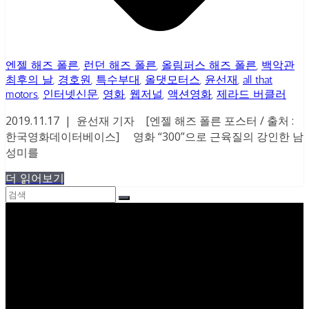
엔젤 해즈 폴른
,
런던 해즈 폴른
,
올림퍼스 해즈 폴른
,
백악관
최후의 날
,
경호원
,
특수부대
,
올댓모터스
,
윤선재
,
all that
motors
,
인터넷신문
,
영화
,
웹저널
,
액션영화
,
제라드 버클러
2019.11.17 | 윤선재 기자 [엔젤 해즈 폴른 포스터 / 출처 :
한국영화데이터베이스] 영화 “300”으로 근육질의 강인한 남
성미를
더 읽어보기