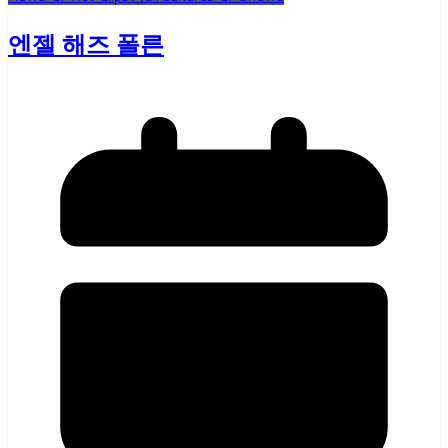
엔젤 해즈 폴른