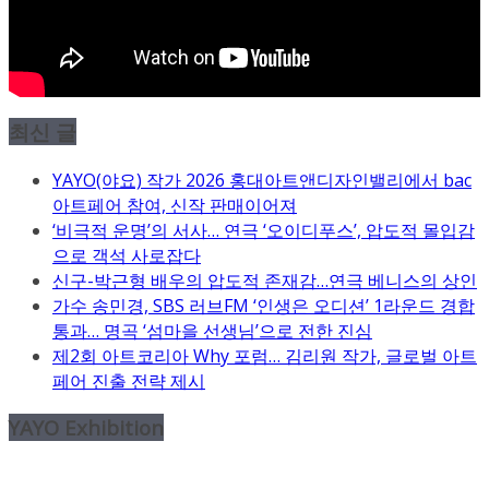
최신 글
YAYO(야요) 작가 2026 홍대아트앤디자인밸리에서 bac
아트페어 참여, 신작 판매이어져
‘비극적 운명’의 서사… 연극 ‘오이디푸스’, 압도적 몰입감
으로 객석 사로잡다
신구-박근형 배우의 압도적 존재감…연극 베니스의 상인
가수 송민경, SBS 러브FM ‘인생은 오디션’ 1라운드 경합
통과… 명곡 ‘섬마을 선생님’으로 전한 진심
제2회 아트코리아 Why 포럼… 김리원 작가, 글로벌 아트
페어 진출 전략 제시
YAYO Exhibition