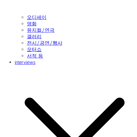
오디세이
영화
뮤지컬/연극
갤러리
전시/공연/행사
모터쇼
서적 등
interviews