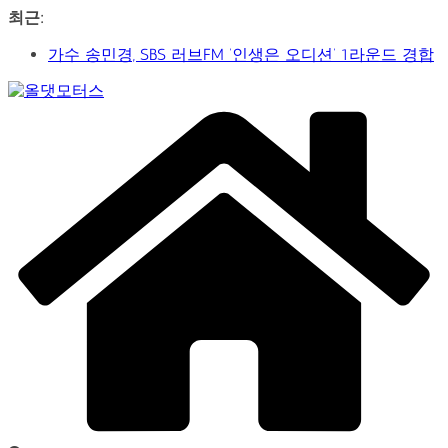
콘
최근:
텐
신구-박근형 배우의 압도적 존재감…연극 베니스의 상
츠
인
로
가수 송민경, SBS 러브FM ‘인생은 오디션’ 1라운드 경합
건
Car
통과… 명곡 ‘섬마을 선생님’으로 전한 진심
너
&
제2회 아트코리아 Why 포럼… 김리원 작가, 글로벌 아트
뛰
Art
페어 진출 전략 제시
Web
기
YAYO(야요) 작가 2026 홍대아트앤디자인밸리에서 bac
Journal
아트페어 참여, 신작 판매이어져
‘비극적 운명’의 서사… 연극 ‘오이디푸스’, 압도적 몰입감
으로 객석 사로잡다