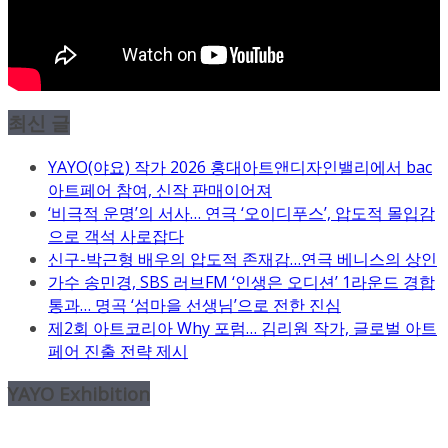
최신 글
YAYO(야요) 작가 2026 홍대아트앤디자인밸리에서 bac
아트페어 참여, 신작 판매이어져
‘비극적 운명’의 서사… 연극 ‘오이디푸스’, 압도적 몰입감
으로 객석 사로잡다
신구-박근형 배우의 압도적 존재감…연극 베니스의 상인
가수 송민경, SBS 러브FM ‘인생은 오디션’ 1라운드 경합
통과… 명곡 ‘섬마을 선생님’으로 전한 진심
제2회 아트코리아 Why 포럼… 김리원 작가, 글로벌 아트
페어 진출 전략 제시
YAYO Exhibition