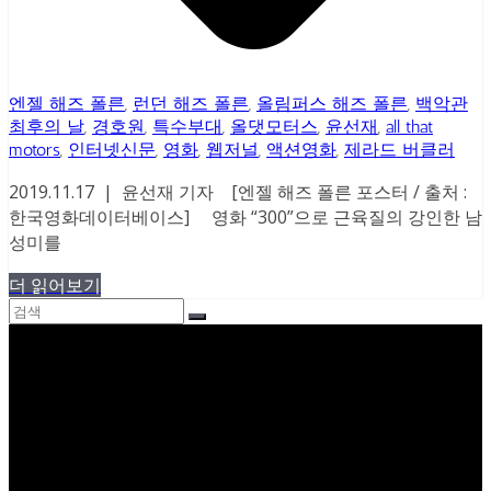
엔젤 해즈 폴른
,
런던 해즈 폴른
,
올림퍼스 해즈 폴른
,
백악관
최후의 날
,
경호원
,
특수부대
,
올댓모터스
,
윤선재
,
all that
motors
,
인터넷신문
,
영화
,
웹저널
,
액션영화
,
제라드 버클러
2019.11.17 | 윤선재 기자 [엔젤 해즈 폴른 포스터 / 출처 :
한국영화데이터베이스] 영화 “300”으로 근육질의 강인한 남
성미를
더 읽어보기