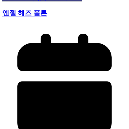
엔젤 해즈 폴른