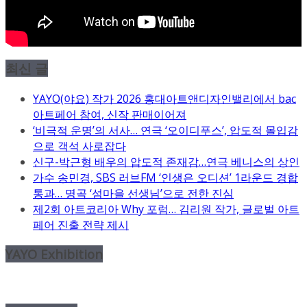
최신 글
YAYO(야요) 작가 2026 홍대아트앤디자인밸리에서 bac
아트페어 참여, 신작 판매이어져
‘비극적 운명’의 서사… 연극 ‘오이디푸스’, 압도적 몰입감
으로 객석 사로잡다
신구-박근형 배우의 압도적 존재감…연극 베니스의 상인
가수 송민경, SBS 러브FM ‘인생은 오디션’ 1라운드 경합
통과… 명곡 ‘섬마을 선생님’으로 전한 진심
제2회 아트코리아 Why 포럼… 김리원 작가, 글로벌 아트
페어 진출 전략 제시
YAYO Exhibition