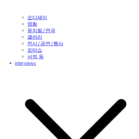
오디세이
영화
뮤지컬/연극
갤러리
전시/공연/행사
모터쇼
서적 등
interviews