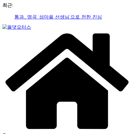
콘
최근:
텐
가수 송민경, SBS 러브FM ‘인생은 오디션’ 1라운드 경합
츠
통과… 명곡 ‘섬마을 선생님’으로 전한 진심
로
제2회 아트코리아 Why 포럼… 김리원 작가, 글로벌 아트
건
Car
페어 진출 전략 제시
너
&
YAYO(야요) 작가 2026 홍대아트앤디자인밸리에서 bac
뛰
Art
아트페어 참여, 신작 판매이어져
Web
기
‘비극적 운명’의 서사… 연극 ‘오이디푸스’, 압도적 몰입감
Journal
으로 객석 사로잡다
신구-박근형 배우의 압도적 존재감…연극 베니스의 상
인