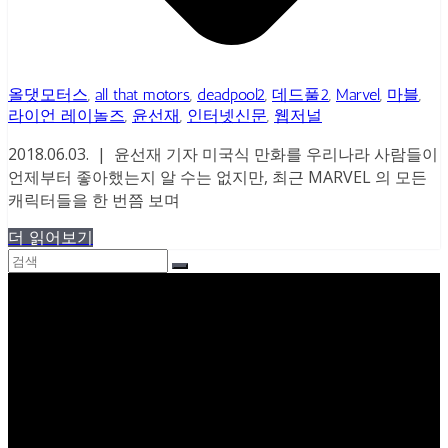
올댓모터스
,
all that motors
,
deadpool2
,
데드풀2
,
Marvel
,
마블
,
라이언 레이놀즈
,
윤선재
,
인터넷신문
,
웹저널
2018.06.03. | 윤선재 기자 미국식 만화를 우리나라 사람들이
언제부터 좋아했는지 알 수는 없지만, 최근 MARVEL 의 모든
캐릭터들을 한 번쯤 보며
더 읽어보기