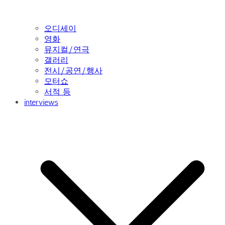
오디세이
영화
뮤지컬/연극
갤러리
전시/공연/행사
모터쇼
서적 등
interviews