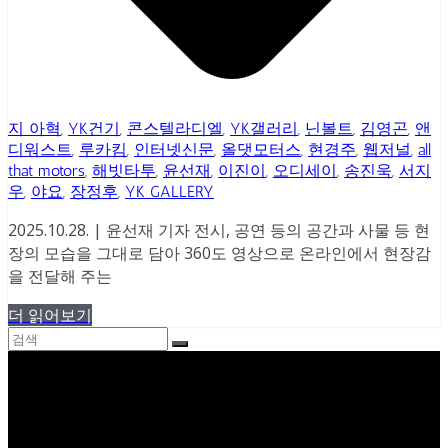
지 아혁
,
YK건기
,
콘스텔라디엘
,
YK갤러리
,
닌볼트
,
김영곤
,
앤
디워스트
,
루카킴
,
인터넷신문
,
올댓모터스
,
현경주
,
웹저널
,
all
that motors
,
해빗타투
,
윤선재
,
이진이
,
오디세이
,
송진욱
,
서지
우
,
야요
,
장정후
,
YK GALLERY
2025.10.28. | 윤선재 기자 전시, 공연 등의 공간과 사물 등 현
장의 모습을 그대로 담아 360도 영상으로 온라인에서 현장감
을 전달해 주는
더 읽어보기