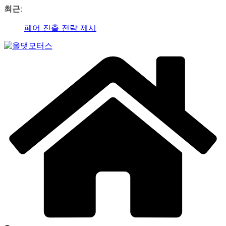
콘
최근:
텐
제2회 아트코리아 Why 포럼… 김리원 작가, 글로벌 아트
츠
페어 진출 전략 제시
로
YAYO(야요) 작가 2026 홍대아트앤디자인밸리에서 bac
건
Car
아트페어 참여, 신작 판매이어져
너
&
‘비극적 운명’의 서사… 연극 ‘오이디푸스’, 압도적 몰입감
뛰
Art
으로 객석 사로잡다
Web
기
신구-박근형 배우의 압도적 존재감…연극 베니스의 상
Journal
인
가수 송민경, SBS 러브FM ‘인생은 오디션’ 1라운드 경합
통과… 명곡 ‘섬마을 선생님’으로 전한 진심