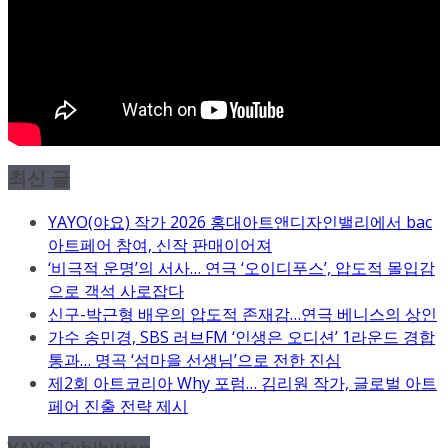
최신 글
YAYO(야요) 작가 2026 홍대아트앤디자인밸리에서 bac
아트페어 참여, 신작 판매이어져
‘비극적 운명’의 서사… 연극 ‘오이디푸스’, 압도적 몰입감
으로 객석 사로잡다
신구-박근형 배우의 압도적 존재감…연극 베니스의 상인
가수 송민경, SBS 러브FM ‘인생은 오디션’ 1라운드 경합
통과… 명곡 ‘섬마을 선생님’으로 전한 진심
제2회 아트코리아 Why 포럼… 김리원 작가, 글로벌 아트
페어 진출 전략 제시