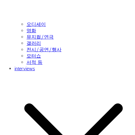
오디세이
영화
뮤지컬/연극
갤러리
전시/공연/행사
모터쇼
서적 등
interviews