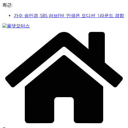
콘
최근:
신구-박근형 배우의 압도적 존재감…연극 베니스의 상
텐
인
츠
가수 송민경, SBS 러브FM ‘인생은 오디션’ 1라운드 경합
로
통과… 명곡 ‘섬마을 선생님’으로 전한 진심
건
Car
제2회 아트코리아 Why 포럼… 김리원 작가, 글로벌 아트
너
&
페어 진출 전략 제시
뛰
Art
YAYO(야요) 작가 2026 홍대아트앤디자인밸리에서 bac
Web
기
Journal
아트페어 참여, 신작 판매이어져
‘비극적 운명’의 서사… 연극 ‘오이디푸스’, 압도적 몰입감
으로 객석 사로잡다