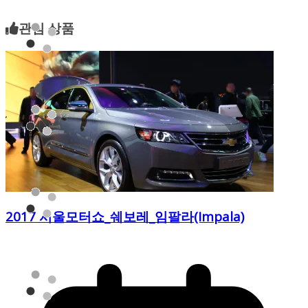
관심 상품
2017 서울모터쇼_쉐보레_임팔라(Impala)