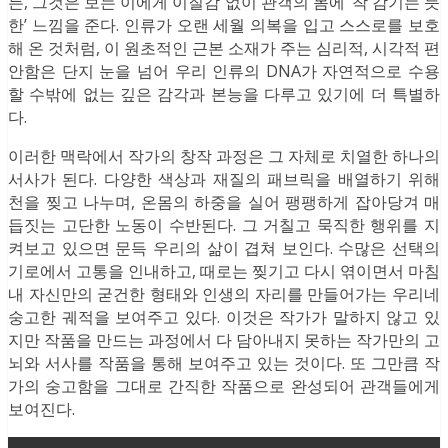
든, 그것은 보는 이에게 이질감 없이 관객의 몸에 ‘착 감기는 듯
한’ 느낌을 준다. 인류가 오랜 세월 의복을 입고 스스로를 보호
해 온 것처럼, 이 원초적인 근본 소재가 주는 심리적, 시각적 편
안함은 단지 눈을 넘어 우리 인류의 DNA가 자연적으로 수용
할 수밖에 없는 깊은 감각과 본능을 다루고 있기에 더 특별하
다.
이러한 맥락에서 작가의 창작 과정은 그 자체로 치열한 하나의
서사가 된다. 다양한 색상과 재질의 패브릭을 배열하기 위해
천을 찢고 나누며, 온몸의 하중을 실어 팽팽하게 잡아당겨 매
듭짓는 고단한 노동이 수반된다. 그 거칠고 묵직한 행위를 지
켜보고 있으면 문득 우리의 삶이 겹쳐 보인다. 수많은 선택의
기로에서 고통을 인내하고, 때로는 찢기고 다시 엮이면서 마침
내 자신만의 굳건한 형태와 인생의 자리를 만들어가는 우리네
숭고한 궤적을 보여주고 있다. 이것은 작가가 말하지 않고 있
지만 작품을 만드는 과정에서 다 담아내지 못하는 작가만의 고
뇌와 서사를 작품을 통해 보여주고 있는 것이다. 또 그만큼 작
가의 숭고함을 그대로 간직한 작품으로 완성되어 관객들에게
보여진다.