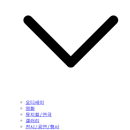
오디세이
영화
뮤지컬/연극
갤러리
전시/공연/행사