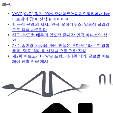
콘
최근:
텐
YAYO(야요) 작가 2026 홍대아트앤디자인밸리에서 bac
츠
아트페어 참여, 신작 판매이어져
로
‘비극적 운명’의 서사… 연극 ‘오이디푸스’, 압도적 몰입감
건
으로 객석 사로잡다
너
신구-박근형 배우의 압도적 존재감…연극 베니스의 상
뛰
인
기
가수 송민경, SBS 러브FM ‘인생은 오디션’ 1라운드 경합
통과… 명곡 ‘섬마을 선생님’으로 전한 진심
제2회 아트코리아 Why 포럼… 김리원 작가, 글로벌 아트
페어 진출 전략 제시
Car
&
Art
Web
Journal