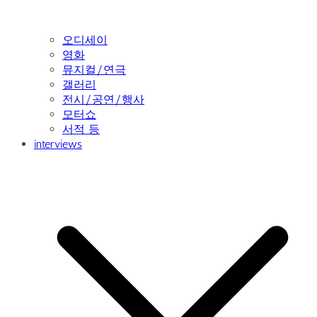
오디세이
영화
뮤지컬/연극
갤러리
전시/공연/행사
모터쇼
서적 등
interviews