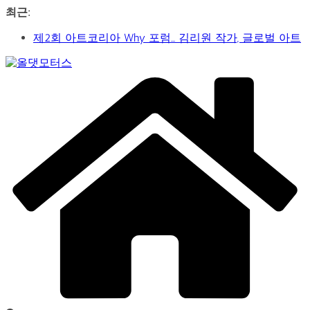
콘
최근:
텐
제2회 아트코리아 Why 포럼… 김리원 작가, 글로벌 아트
츠
페어 진출 전략 제시
로
YAYO(야요) 작가 2026 홍대아트앤디자인밸리에서 bac
건
Car
아트페어 참여, 신작 판매이어져
너
&
‘비극적 운명’의 서사… 연극 ‘오이디푸스’, 압도적 몰입감
뛰
Art
으로 객석 사로잡다
Web
기
신구-박근형 배우의 압도적 존재감…연극 베니스의 상
Journal
인
가수 송민경, SBS 러브FM ‘인생은 오디션’ 1라운드 경합
통과… 명곡 ‘섬마을 선생님’으로 전한 진심