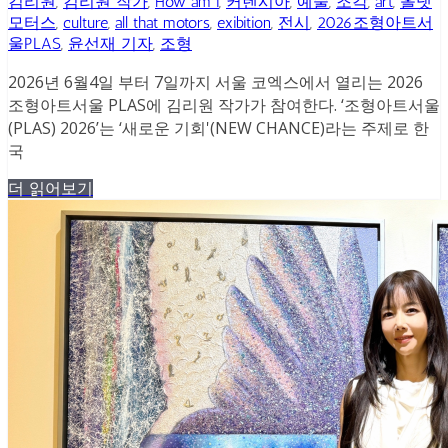
김리원
,
김리원 작가
,
How am i
,
커렌시아
,
예술
,
조각
,
art
,
올댓
모터스
,
culture
,
all that motors
,
exibition
,
전시
,
2026조형아트서
울PLAS
,
윤선재 기자
,
조형
2026년 6월4일 부터 7일까지 서울 코엑스에서 열리는 2026
조형아트서울 PLAS에 김리원 작가가 참여한다. ‘조형아트서울
(PLAS) 2026’는 ‘새로운 기회'(NEW CHANCE)라는 주제로 한
국
더 읽어보기