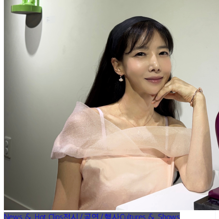
News & Hot Clips
전시/공연/행사
Cultures & Shows