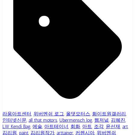
라움아트센터
,
위버멘쉬 로그
,
올댓모터스
,
화이트원갤러리
,
인터넷신문
,
all that motors
,
Ubermensch log
,
웹저널
,
김혜진
,
LW Kendi Bag
,
에술
,
아트테이너
,
회화
,
아트
,
조각
,
윤선재
,
art
,
김리원
,
paint
,
김리원작가
,
arttainer
,
커렌시아
,
위버멘쉬