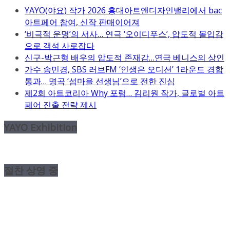
YAYO(야요) 작가 2026 홍대아트앤디자인밸리에서 bac
아트페어 참여, 신작 판매이어져
‘비극적 운명’의 서사… 연극 ‘오이디푸스’, 압도적 몰입감
으로 객석 사로잡다
신구-박근형 배우의 압도적 존재감…연극 베니스의 상인
가수 송민경, SBS 러브FM ‘인생은 오디션’ 1라운드 경합
통과… 명곡 ‘섬마을 선생님’으로 전한 진심
제2회 아트코리아 Why 포럼… 김리원 작가, 글로벌 아트
페어 진출 전략 제시
YAYO Exhibition
절찬 상영 중