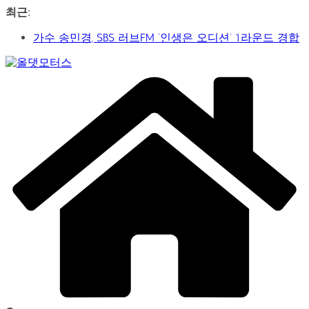
콘
최근:
텐
신구-박근형 배우의 압도적 존재감…연극 베니스의 상
츠
인
로
가수 송민경, SBS 러브FM ‘인생은 오디션’ 1라운드 경합
건
Car
통과… 명곡 ‘섬마을 선생님’으로 전한 진심
너
&
제2회 아트코리아 Why 포럼… 김리원 작가, 글로벌 아트
뛰
Art
페어 진출 전략 제시
Web
기
YAYO(야요) 작가 2026 홍대아트앤디자인밸리에서 bac
Journal
아트페어 참여, 신작 판매이어져
‘비극적 운명’의 서사… 연극 ‘오이디푸스’, 압도적 몰입감
으로 객석 사로잡다