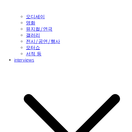
오디세이
영화
뮤지컬/연극
갤러리
전시/공연/행사
모터쇼
서적 등
interviews