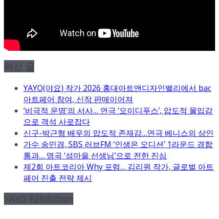
최신 글
YAYO(야요) 작가 2026 홍대아트앤디자인밸리에서 bac
아트페어 참여, 신작 판매이어져
‘비극적 운명’의 서사… 연극 ‘오이디푸스’, 압도적 몰입감
으로 객석 사로잡다
신구-박근형 배우의 압도적 존재감…연극 베니스의 상인
가수 송민경, SBS 러브FM ‘인생은 오디션’ 1라운드 경합
통과… 명곡 ‘섬마을 선생님’으로 전한 진심
제2회 아트코리아 Why 포럼… 김리원 작가, 글로벌 아트
페어 진출 전략 제시
YAYO Exhibition