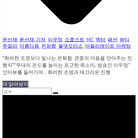
윤선재
,
윤선재 기자
,
이우정
,
쇼호스트
,
MC
,
액터
,
패션
,
뷰티
주얼리
,
아름다움
,
온와함
,
올댓모터스
,
어필리에이트 마케팅
“화려한 조명보다 빛나는 온화함. 관중의 마음을 안아주는 진
행자”“무대의 온도를 높이는 포근한 목소리, 방송인 이우정”
인터뷰를 들어가며… 화려한 조명과 매끄러운 진행
더 읽어보기