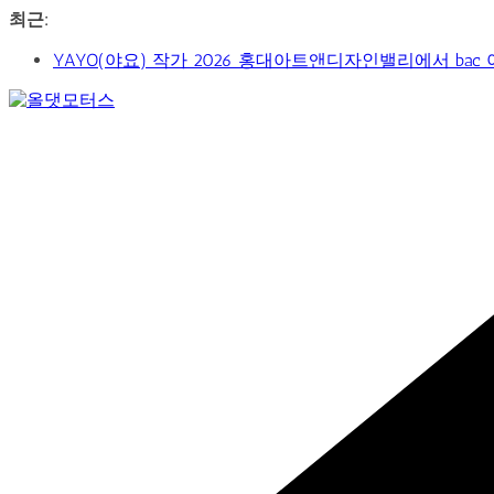
콘
최근:
텐
YAYO(야요) 작가 2026 홍대아트앤디자인밸리에서 bac
츠
‘비극적 운명’의 서사… 연극 ‘오이디푸스’, 압도적 몰입
로
신구-박근형 배우의 압도적 존재감…연극 베니스의 상인
건
Car
가수 송민경, SBS 러브FM ‘인생은 오디션’ 1라운드 경합
너
&
제2회 아트코리아 Why 포럼… 김리원 작가, 글로벌 아트
뛰
Art
Web
기
Journal