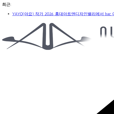
콘
최근:
텐
YAYO(야요) 작가 2026 홍대아트앤디자인밸리에서 bac
츠
‘비극적 운명’의 서사… 연극 ‘오이디푸스’, 압도적 몰입
로
신구-박근형 배우의 압도적 존재감…연극 베니스의 상인
건
Car
가수 송민경, SBS 러브FM ‘인생은 오디션’ 1라운드 경합
너
&
제2회 아트코리아 Why 포럼… 김리원 작가, 글로벌 아트
뛰
Art
Web
기
Journal