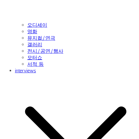
오디세이
영화
뮤지컬/연극
갤러리
전시/공연/행사
모터쇼
서적 등
interviews