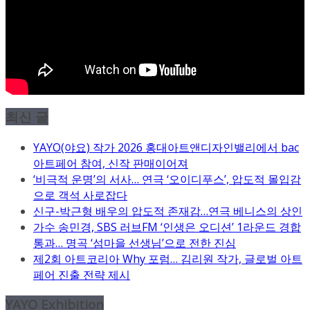
최신 글
YAYO(야요) 작가 2026 홍대아트앤디자인밸리에서 bac
아트페어 참여, 신작 판매이어져
‘비극적 운명’의 서사… 연극 ‘오이디푸스’, 압도적 몰입감
으로 객석 사로잡다
신구-박근형 배우의 압도적 존재감…연극 베니스의 상인
가수 송민경, SBS 러브FM ‘인생은 오디션’ 1라운드 경합
통과… 명곡 ‘섬마을 선생님’으로 전한 진심
제2회 아트코리아 Why 포럼… 김리원 작가, 글로벌 아트
페어 진출 전략 제시
YAYO Exhibition