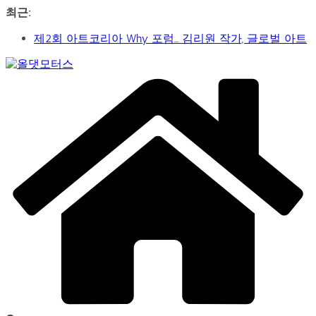
콘
최근:
텐
제2회 아트코리아 Why 포럼… 김리원 작가, 글로벌 아트
츠
페어 진출 전략 제시
로
YAYO(야요) 작가 2026 홍대아트앤디자인밸리에서 bac
건
Car
아트페어 참여, 신작 판매이어져
너
&
‘비극적 운명’의 서사… 연극 ‘오이디푸스’, 압도적 몰입감
뛰
Art
으로 객석 사로잡다
Web
기
신구-박근형 배우의 압도적 존재감…연극 베니스의 상
Journal
인
가수 송민경, SBS 러브FM ‘인생은 오디션’ 1라운드 경합
통과… 명곡 ‘섬마을 선생님’으로 전한 진심