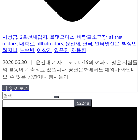
서성금
,
2호선세입자
,
올댓모터스
,
바탕골소극장
,
all that
motors
,
대학로
,
allthatmotors
,
윤선재
,
연극
,
인터넷신문
,
박상민
,
웹저널
,
노수빈
,
이창기
,
양은진
,
차용환
2020.06.30. | 윤선재 기자 코로나19의 여파로 많은 사람들
의 활동이 위축되고 있습니다. 공연문화에서도 예외가 아닌데
요. 수 많은 공연이나 행사들이
더 읽어보기