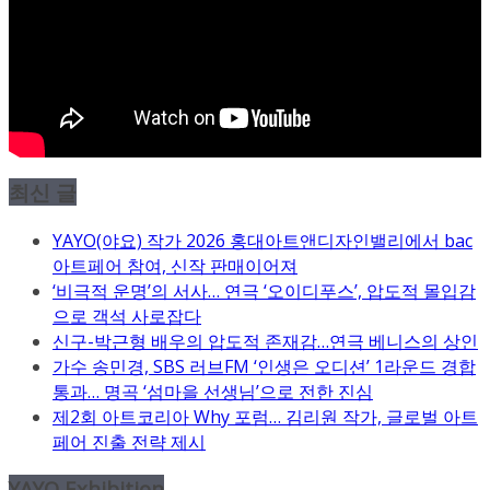
최신 글
YAYO(야요) 작가 2026 홍대아트앤디자인밸리에서 bac
아트페어 참여, 신작 판매이어져
‘비극적 운명’의 서사… 연극 ‘오이디푸스’, 압도적 몰입감
으로 객석 사로잡다
신구-박근형 배우의 압도적 존재감…연극 베니스의 상인
가수 송민경, SBS 러브FM ‘인생은 오디션’ 1라운드 경합
통과… 명곡 ‘섬마을 선생님’으로 전한 진심
제2회 아트코리아 Why 포럼… 김리원 작가, 글로벌 아트
페어 진출 전략 제시
YAYO Exhibition