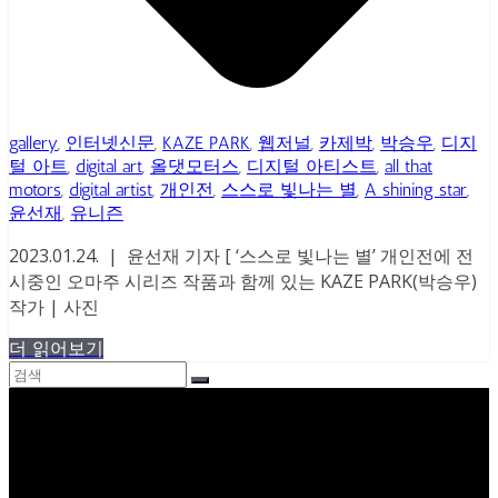
gallery
,
인터넷신문
,
KAZE PARK
,
웹저널
,
카제박
,
박승우
,
디지
털 아트
,
digital art
,
올댓모터스
,
디지털 아티스트
,
all that
motors
,
digital artist
,
개인전
,
스스로 빛나는 별
,
A shining star
,
윤선재
,
유니즌
2023.01.24. | 윤선재 기자 [ ‘스스로 빛나는 별’ 개인전에 전
시중인 오마주 시리즈 작품과 함께 있는 KAZE PARK(박승우)
작가 | 사진
더 읽어보기