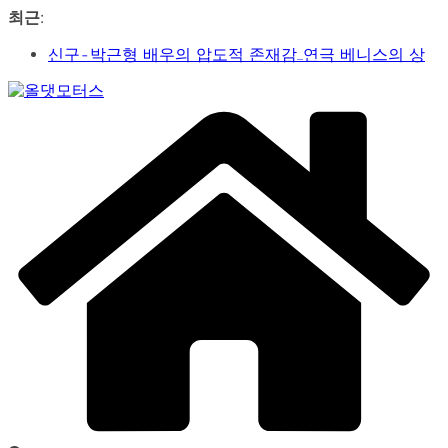
콘
최근:
텐
신구-박근형 배우의 압도적 존재감…연극 베니스의 상
츠
인
로
가수 송민경, SBS 러브FM ‘인생은 오디션’ 1라운드 경합
건
Car
통과… 명곡 ‘섬마을 선생님’으로 전한 진심
너
&
제2회 아트코리아 Why 포럼… 김리원 작가, 글로벌 아트
뛰
Art
페어 진출 전략 제시
Web
기
YAYO(야요) 작가 2026 홍대아트앤디자인밸리에서 bac
Journal
아트페어 참여, 신작 판매이어져
‘비극적 운명’의 서사… 연극 ‘오이디푸스’, 압도적 몰입감
으로 객석 사로잡다