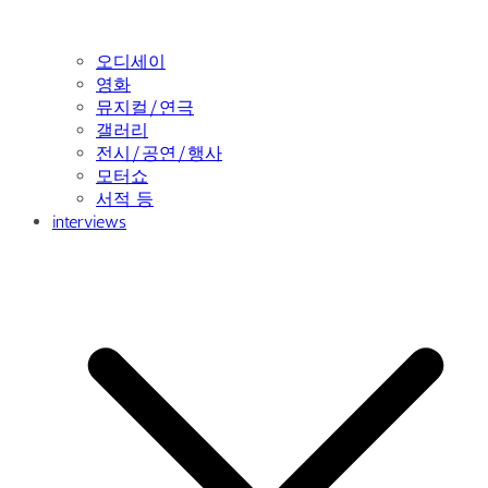
오디세이
영화
뮤지컬/연극
갤러리
전시/공연/행사
모터쇼
서적 등
interviews