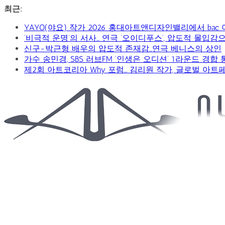
콘
최근:
텐
YAYO(야요) 작가 2026 홍대아트앤디자인밸리에서 bac
츠
‘비극적 운명’의 서사… 연극 ‘오이디푸스’, 압도적 몰입
로
신구-박근형 배우의 압도적 존재감…연극 베니스의 상인
건
가수 송민경, SBS 러브FM ‘인생은 오디션’ 1라운드 경합
너
제2회 아트코리아 Why 포럼… 김리원 작가, 글로벌 아트
뛰
기
Car
&
Art
Web
Journal