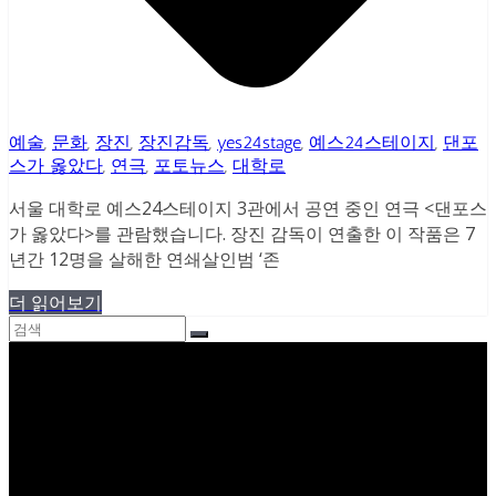
예술
,
문화
,
장진
,
장진감독
,
yes24stage
,
예스24스테이지
,
댄포
스가 옳았다
,
연극
,
포토뉴스
,
대학로
서울 대학로 예스24스테이지 3관에서 공연 중인 연극 <댄포스
가 옳았다>를 관람했습니다. 장진 감독이 연출한 이 작품은 7
년간 12명을 살해한 연쇄살인범 ‘존
더 읽어보기