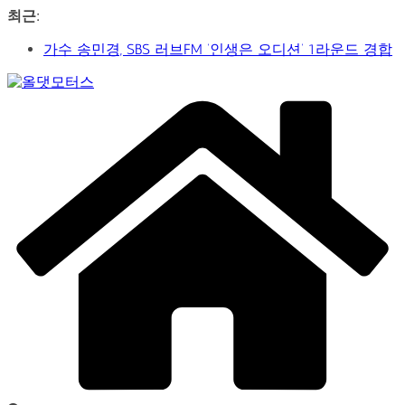
콘
최근:
텐
신구-박근형 배우의 압도적 존재감…연극 베니스의 상
츠
인
로
가수 송민경, SBS 러브FM ‘인생은 오디션’ 1라운드 경합
건
Car
통과… 명곡 ‘섬마을 선생님’으로 전한 진심
너
&
제2회 아트코리아 Why 포럼… 김리원 작가, 글로벌 아트
뛰
Art
페어 진출 전략 제시
Web
기
YAYO(야요) 작가 2026 홍대아트앤디자인밸리에서 bac
Journal
아트페어 참여, 신작 판매이어져
‘비극적 운명’의 서사… 연극 ‘오이디푸스’, 압도적 몰입감
으로 객석 사로잡다