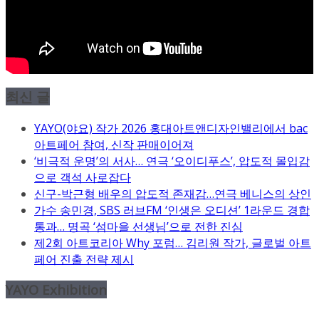
최신 글
YAYO(야요) 작가 2026 홍대아트앤디자인밸리에서 bac
아트페어 참여, 신작 판매이어져
‘비극적 운명’의 서사… 연극 ‘오이디푸스’, 압도적 몰입감
으로 객석 사로잡다
신구-박근형 배우의 압도적 존재감…연극 베니스의 상인
가수 송민경, SBS 러브FM ‘인생은 오디션’ 1라운드 경합
통과… 명곡 ‘섬마을 선생님’으로 전한 진심
제2회 아트코리아 Why 포럼… 김리원 작가, 글로벌 아트
페어 진출 전략 제시
YAYO Exhibition