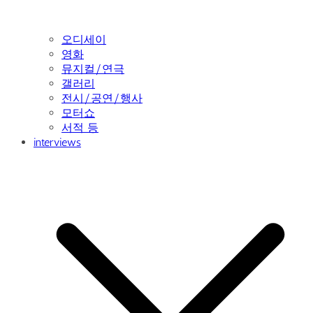
오디세이
영화
뮤지컬/연극
갤러리
전시/공연/행사
모터쇼
서적 등
interviews