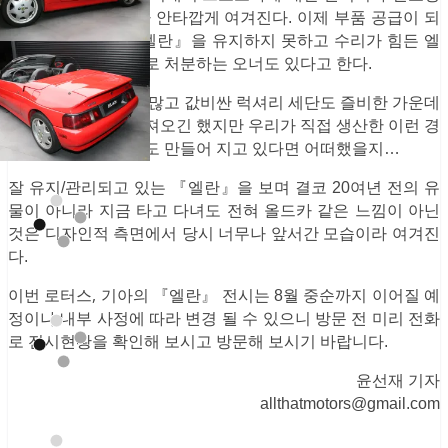
이 지금과 같지 않아 안타깝게 여겨진다. 이제 부품 공급이 되
지 않아 더 이상 『엘란』을 유지하지 못하고 수리가 힘든 엘
란의 경우 부품용으로 처분하는 오너도 있다고 한다.
도로 위에 슈퍼카도 많고 값비싼 럭셔리 세단도 즐비한 가운데
비록 로터스에서 가져오긴 했지만 우리가 직접 생산한 이런 경
량 스포츠카가 아직도 만들어 지고 있다면 어떠했을지…
잘 유지/관리되고 있는 『엘란』을 보며 결코 20여년 전의 유
물이 아니라 지금 타고 다녀도 전혀 올드카 같은 느낌이 아닌
것은 디자인적 측면에서 당시 너무나 앞서간 모습이라 여겨진
다.
이번 로터스, 기아의
『엘란』 전시는 8월 중순까지 이어질 예
정이나 내부 사정에 따라 변경 될 수 있으니 방문 전 미리 전화
로 전시현황을 확인해 보시고 방문해 보시기 바랍니다.
윤선재 기자
allthatmotors@gmail.com