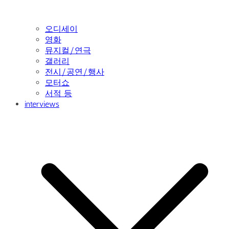
오디세이
영화
뮤지컬/연극
갤러리
전시/공연/행사
모터쇼
서적 등
interviews