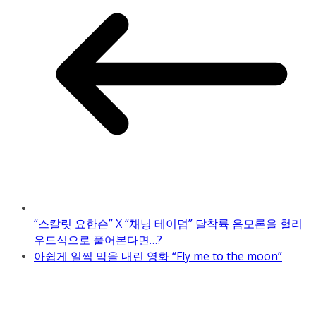
“스칼릿 요한슨” X “채닝 테이덤” 달착륙 음모론을 헐리
우드식으로 풀어본다면…?
아쉽게 일찍 막을 내린 영화 “Fly me to the moon”