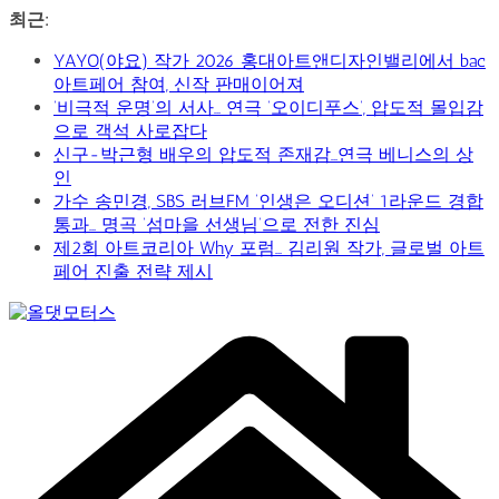
콘
최근:
텐
YAYO(야요) 작가 2026 홍대아트앤디자인밸리에서 bac
츠
아트페어 참여, 신작 판매이어져
로
‘비극적 운명’의 서사… 연극 ‘오이디푸스’, 압도적 몰입감
건
으로 객석 사로잡다
너
신구-박근형 배우의 압도적 존재감…연극 베니스의 상
뛰
인
기
가수 송민경, SBS 러브FM ‘인생은 오디션’ 1라운드 경합
통과… 명곡 ‘섬마을 선생님’으로 전한 진심
제2회 아트코리아 Why 포럼… 김리원 작가, 글로벌 아트
페어 진출 전략 제시
Car
&
Art
Web
Journal